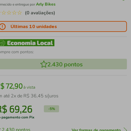
Arly Bikes
rnecido e entregue por
☆
☆
☆
☆
☆
(0 avaliações)
Últimas 10 unidades
ompre com pontos:
2.430
pontos
R$
72
,
90
à vista
m até
2
x de
R$
36
,
45
s/juros
R$
69
,
26
-
5%
 pagamento com Pix
2.430
pontos
Ver formas de pagamento