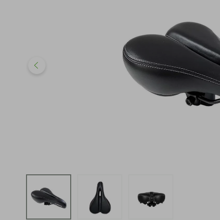
iphone
5
º