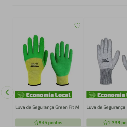
IC
Luva de Segurança Green Fit M
Luva de Segurança 
845
pontos
1.338
po