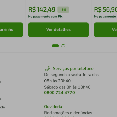
R$
142
,
49
R$
56
,
9
-
5%
No pagamento com Pix
No pagamento 
arrinho
Ver detalhes
Ve
Serviços por telefone
De segunda a sexta-feira das
08h às 20h40
s
Sábado das 8h às 18h40
0800 724 4770
a
Ouvidoria
dade
Reclamações e denúncias