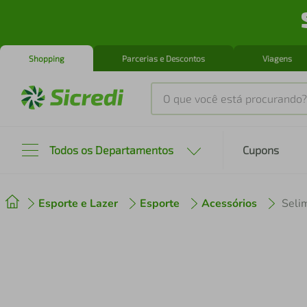
Shopping
Parcerias e Descontos
Viagens
O que você está procurando?
Produtos mais buscados
Todos os Departamentos
Cupons
tenis
1
º
Esporte e Lazer
Esporte
Acessórios
Seli
cafeteira
2
º
perfume
3
º
air fryer
4
º