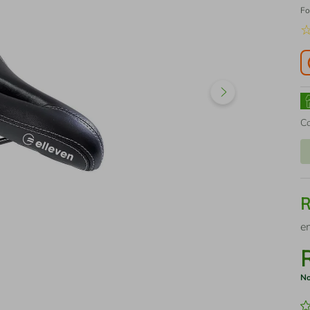
Fo
C
e
No