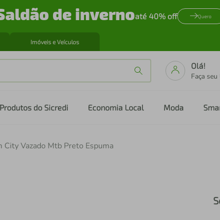
Saldão de inverno
até 40% off
Quero
Imóveis e Veículos
Olá!
Faça seu
Produtos do Sicredi
Economia Local
Moda
Sma
m City Vazado Mtb Preto Espuma
S