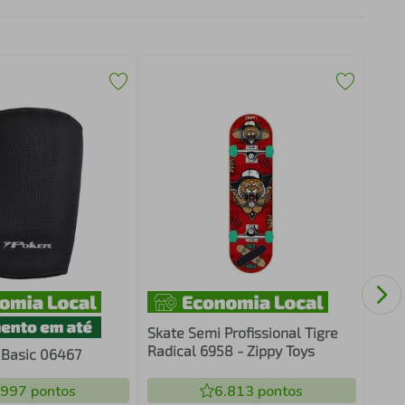
Desc
em A
Skate Semi Profissional Tigre
Radical 6958 - Zippy Toys
 Basic 06467
.997
pontos
6.813
pontos