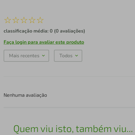
☆
☆
☆
☆
☆
classificação média: 0
(0 avaliações)
Faça login para avaliar este produto
Mais recentes
Todos
Nenhuma avaliação
Quem viu isto, também viu...