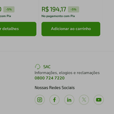
0
R$
194
,
17
R$
-
5%
-
5%
com Pix
No pagamento com Pix
No pa
r detalhes
Adicionar ao carrinho
SAC
Informações, elogios e reclamações
0800 724 7220
Nossas Redes Sociais