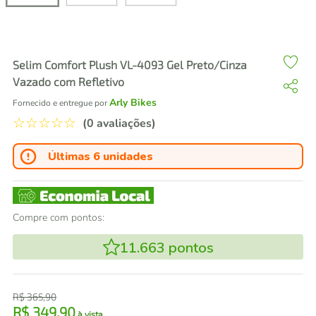
air fryer
4
º
iphone
5
º
Selim Comfort Plush VL-4093 Gel Preto/Cinza
Vazado com Refletivo
Arly Bikes
Fornecido e entregue por
☆
☆
☆
☆
☆
(0 avaliações)
Últimas 6 unidades
Compre com pontos:
11.663
pontos
R$
365
,
90
R$
349
,
90
à vista