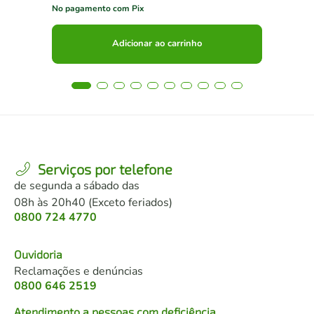
No pagamento com Pix
No 
Adicionar ao carrinho
Serviços por telefone
de segunda a sábado das
08h às 20h40 (Exceto feriados)
0800 724 4770
Ouvidoria
Reclamações e denúncias
0800 646 2519
Atendimento a pessoas com deficiência