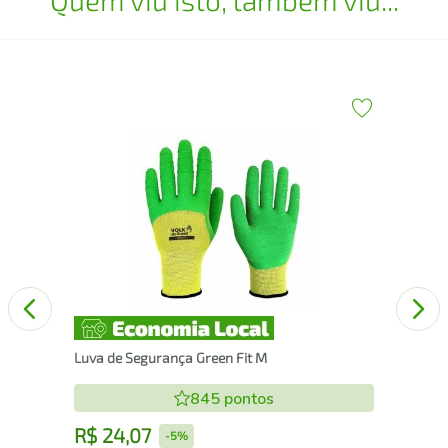
Luv
Luva de Segurança Green Fit M
845
pontos
R$
24
,
07
R
-
5%