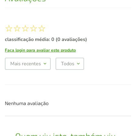
☆
☆
☆
☆
☆
classificação média: 0
(0 avaliações)
Faça login para avaliar este produto
Mais recentes
Todos
Nenhuma avaliação
Quem viu isto, também viu...