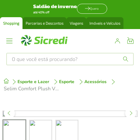
Saldão de inverno
Quero
até 40% off
Shopping
Parcerias e Descontos
Viagens
Imóveis e Veículos
O que você está procurando?
Produtos mais buscados
Esporte e Lazer
Esporte
Acessórios
tenis
1
º
Selim Comfort Plush VL-4093 Gel Preto/Cinza Vazado com Refletivo
cafeteira
2
º
perfume
3
º