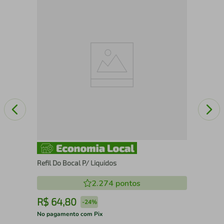
Rod
Refil Do Bocal P/ Liquidos
2.274
pontos
R$
64
,
80
R
-
24%
No pagamento com Pix
No 