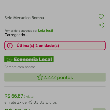
air fryer
4
º
iphone
5
º
Selo Mecanico Bomba
Loja Justi
Fornecido e entregue por
Carregando…
Última(s) 2 unidade(s)
Compre com pontos:
2.222
pontos
R$
66
,
67
à vista
em até
2
x de
R$
33
,
33
s/juros