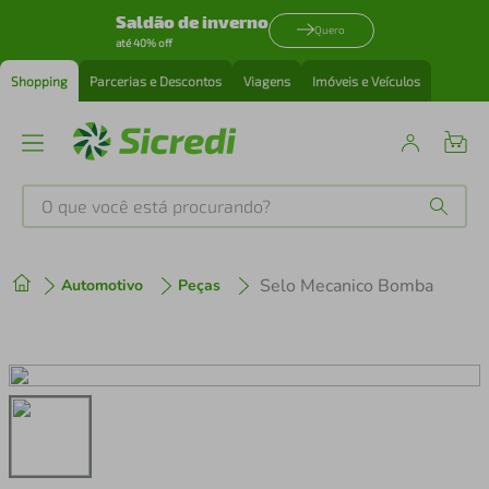
Saldão de inverno
Quero
até 40% off
Shopping
Parcerias e Descontos
Viagens
Imóveis e Veículos
O que você está procurando?
Produtos mais buscados
Selo Mecanico Bomba
Automotivo
Peças
tenis
1
º
cafeteira
2
º
perfume
3
º