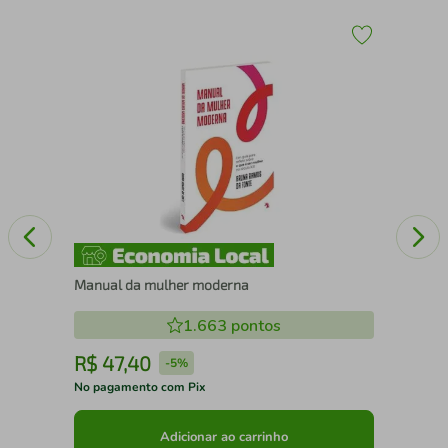
Pas
Manual da mulher moderna
1.663
pontos
R$
47
,
40
R
-
5%
No pagamento com Pix
No 
Adicionar ao carrinho