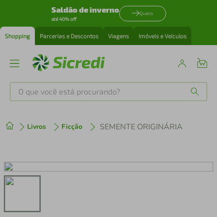
Saldão de inverno
Quero
até 40% off
Shopping
Parcerias e Descontos
Viagens
Imóveis e Veículos
O que você está procurando?
Produtos mais buscados
SEMENTE ORIGINÁRIA
Livros
Ficção
tenis
1
º
cafeteira
2
º
perfume
3
º