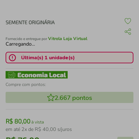
air fryer
4
º
iphone
5
º
SEMENTE ORIGINÁRIA
Vitrola Loja Virtual
Fornecido e entregue por
Carregando…
Última(s) 1 unidade(s)
Compre com pontos:
2.667
pontos
R$
80
,
00
à vista
em até
2
x de
R$
40
,
00
s/juros