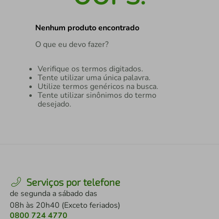
air fryer
4
º
Nenhum produto encontrado
iphone
5
º
O que eu devo fazer?
Verifique os termos digitados.
Tente utilizar uma única palavra.
Utilize termos genéricos na busca.
Tente utilizar sinônimos do termo
desejado.
Serviços por telefone
de segunda a sábado das
08h às 20h40 (Exceto feriados)
0800 724 4770