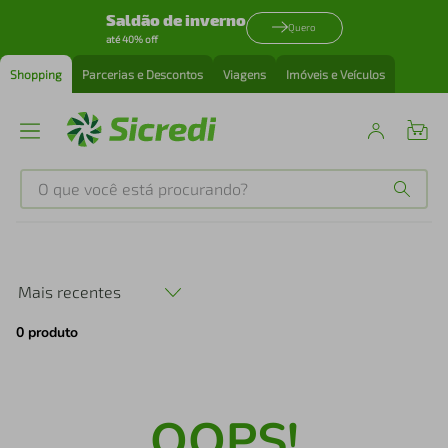
Saldão de inverno
Quero
até 40% off
Shopping
Parcerias e Descontos
Viagens
Imóveis e Veículos
O que você está procurando?
Produtos mais buscados
tenis
1
º
Mais recentes
0
produto
cafeteira
2
º
perfume
3
º
OOPS!