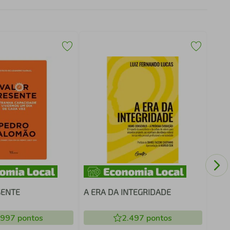
LIVR
POD
SENTE
A ERA DA INTEGRIDADE
.997
pontos
2.497
pontos