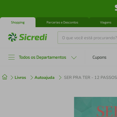
Shopping
Parcerias e Descontos
Viagens
O que você está procurando?
Produtos mais buscados
Todos os Departamentos
Cupons
tenis
1
º
Livros
Autoajuda
SER PRA TER - 12 PASSO
cafeteira
2
º
perfume
3
º
air fryer
4
º