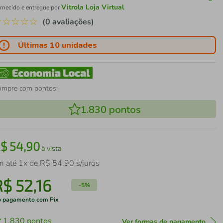
Vitrola Loja Virtual
rnecido e entregue por
☆
☆
☆
☆
☆
(0 avaliações)
Últimas 10 unidades
ompre com pontos:
1.830
pontos
R$
54
,
90
à vista
m até
1
x de
R$
54
,
90
s/juros
R$
52
,
16
-
5%
 pagamento com Pix
1.830
pontos
Ver formas de pagamento