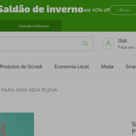
Saldão de inverno
até 40% off
Quero
Imóveis e Veículos
Olá!
Faça seu
Produtos do Sicredi
Economia Local
Moda
Sma
S PARA UMA VIDA PLENA
S
P