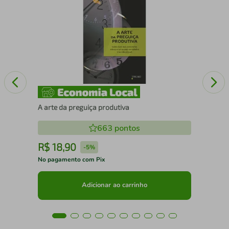
Edu
A arte da preguiça produtiva
663
pontos
R$
18
,
90
R
-
5%
No pagamento com Pix
No 
Adicionar ao carrinho