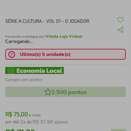
air fryer
4
º
iphone
5
º
SÉRIE A CULTURA - VOL 01 - O JOGADOR
Vitrola Loja Virtual
Fornecido e entregue por
Carregando…
Última(s) 5 unidade(s)
Compre com pontos:
2.500
pontos
R$
75
,
00
à vista
em até
2
x de
R$
37
,
50
s/juros