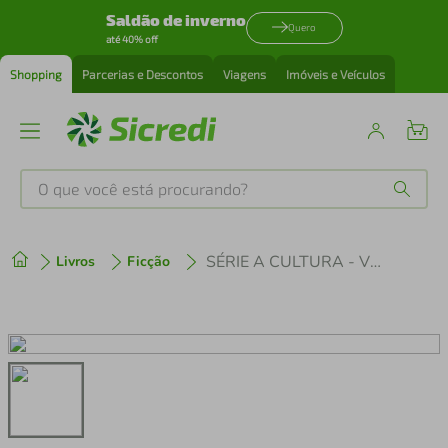
Saldão de inverno
Quero
até 40% off
Shopping
Parcerias e Descontos
Viagens
Imóveis e Veículos
O que você está procurando?
Produtos mais buscados
SÉRIE A CULTURA - VOL 01 - O JOGADOR
Livros
Ficção
tenis
1
º
cafeteira
2
º
perfume
3
º