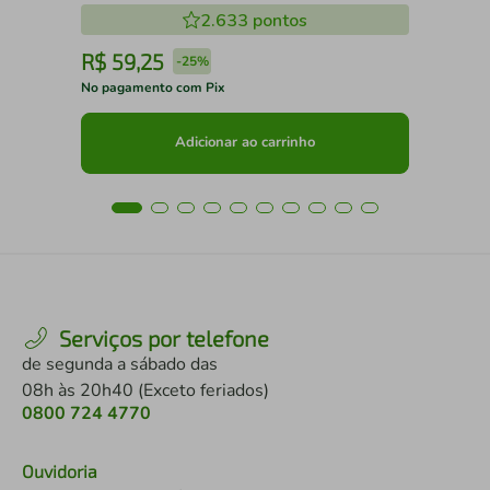
2.633
pontos
R$
59
,
25
R
-
25%
No pagamento com Pix
No 
Adicionar ao carrinho
Serviços por telefone
de segunda a sábado das
08h às 20h40 (Exceto feriados)
0800 724 4770
Ouvidoria