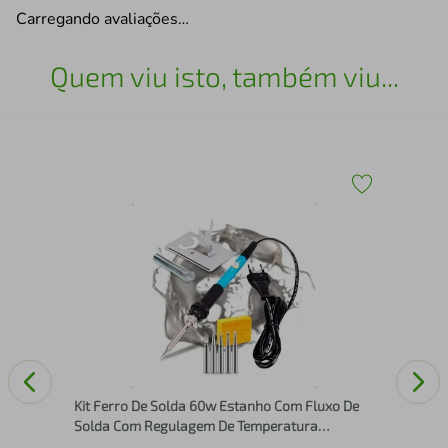
Carregando avaliações…
Quem viu isto, também viu...
Fur
01M
e e
Kit Ferro De Solda 60w Estanho Com Fluxo De
Solda Com Regulagem De Temperatura
Profissional Several - 220V