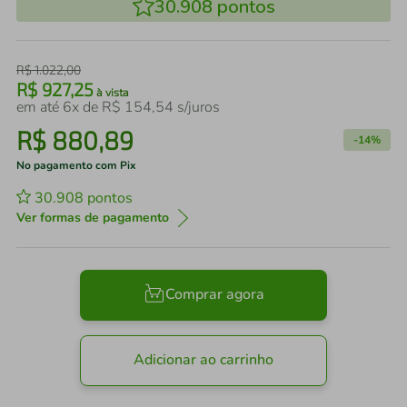
30.908
pontos
R$
1
.
022
,
00
R$
927
,
25
à vista
em até
6
x de
R$
154
,
54
s/juros
R$
880
,
89
-
14%
No pagamento com Pix
30.908
pontos
Ver formas de pagamento
Comprar agora
Adicionar ao carrinho