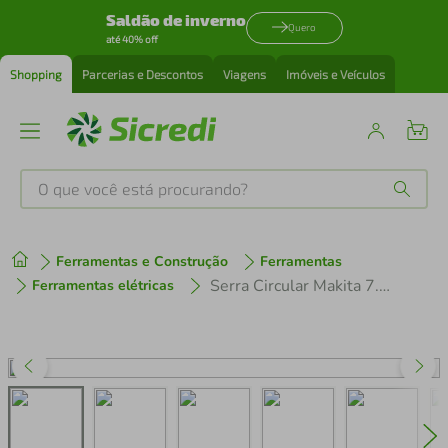
Saldão de inverno
Quero
até 40% off
Shopping
Parcerias e Descontos
Viagens
Imóveis e Veículos
O que você está procurando?
Produtos mais buscados
Ferramentas e Construção
Ferramentas
tenis
1
º
Serra Circular Makita 7.1/4 185mm 1800w 220v 5007n
Ferramentas elétricas
cafeteira
2
º
perfume
3
º