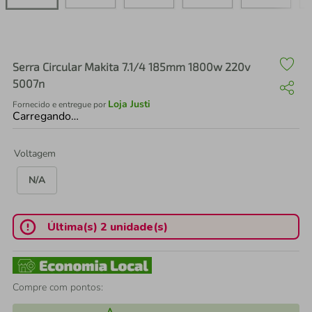
air fryer
4
º
iphone
5
º
Serra Circular Makita 7.1/4 185mm 1800w 220v
5007n
Loja Justi
Fornecido e entregue por
Carregando…
Voltagem
N/A
Última(s) 2 unidade(s)
Compre com pontos: