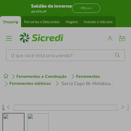
Saldão de inverno
Quero
até 40% off
Shopping
Parcerias e Descontos
Viagens
Imóveis e Veículos
O que você está procurando?
Produtos mais buscados
Ferramentas e Construção
Ferramentas
tenis
1
º
Serra Copo Bi-Metálica Tramontina 127 mm 5" Master Dentes de Aço Rápido HSS
Ferramentas elétricas
cafeteira
2
º
perfume
3
º