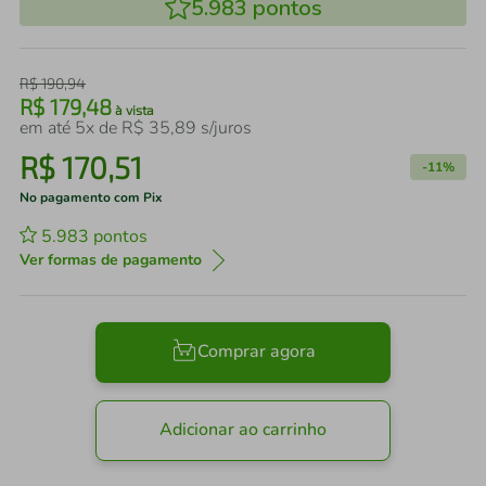
5.983
pontos
R$
190
,
94
R$
179
,
48
à vista
em até
5
x de
R$
35
,
89
s/juros
R$
170
,
51
-
11%
No pagamento com Pix
5.983
pontos
Ver formas de pagamento
Comprar agora
Adicionar ao carrinho