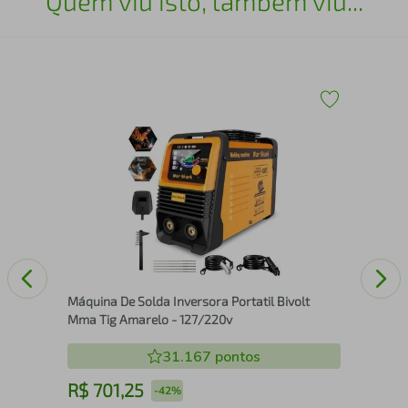
Quem viu isto, também viu...
Pul
Bic
Máquina De Solda Inversora Portatil Bivolt
Mma Tig Amarelo - 127/220v
31.167
pontos
R$
701
,
25
R
-
42%