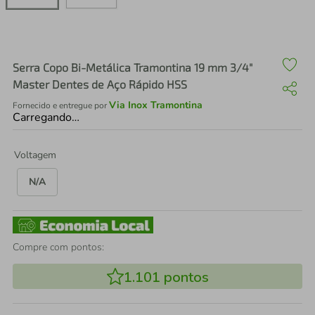
air fryer
4
º
iphone
5
º
Serra Copo Bi-Metálica Tramontina 19 mm 3/4"
Master Dentes de Aço Rápido HSS
Via Inox Tramontina
Fornecido e entregue por
Carregando…
Voltagem
N/A
Compre com pontos:
1.101
pontos