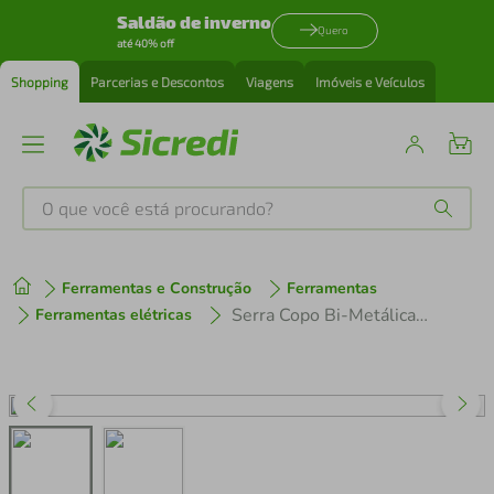
Saldão de inverno
Quero
até 40% off
Shopping
Parcerias e Descontos
Viagens
Imóveis e Veículos
O que você está procurando?
Produtos mais buscados
Ferramentas e Construção
Ferramentas
tenis
1
º
Serra Copo Bi-Metálica Tramontina 19 mm 3/4" Master Dentes de Aço Rápido HSS
Ferramentas elétricas
cafeteira
2
º
perfume
3
º