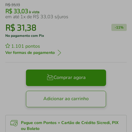
R$
35
,
13
R$
33
,
03
à vista
em até
1
x de
R$
33
,
03
s/juros
R$
31
,
38
-
11%
No pagamento com Pix
1.101
pontos
Ver formas de pagamento
Comprar agora
Adicionar ao carrinho
Pague com Pontos + Cartão de Crédito Sicredi, PIX
ou Boleto