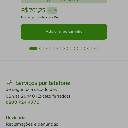
R$
701
,
25
R
-
42%
No pagamento com Pix
No 
Adicionar ao carrinho
Serviços por telefone
de segunda a sábado das
08h às 20h40 (Exceto feriados)
0800 724 4770
Ouvidoria
Reclamações e denúncias