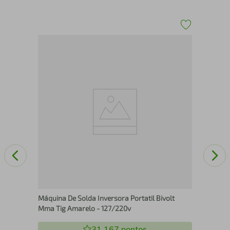
Pul
Bic
 EAV
Máquina De Solda Inversora Portatil Bivolt
Mma Tig Amarelo - 127/220v
31.167
pontos