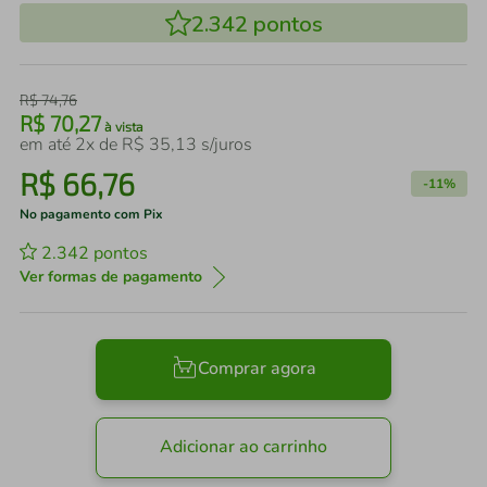
2.342
pontos
R$
74
,
76
R$
70
,
27
à vista
em até
2
x de
R$
35
,
13
s/juros
R$
66
,
76
-
11%
No pagamento com Pix
2.342
pontos
Ver formas de pagamento
Comprar agora
Adicionar ao carrinho