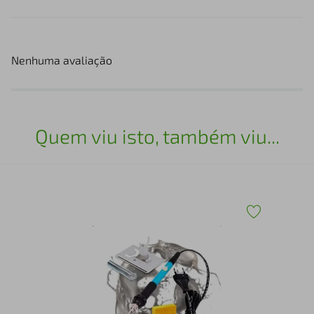
Nenhuma avaliação
Quem viu isto, também viu...
Fur
01M
 EAV