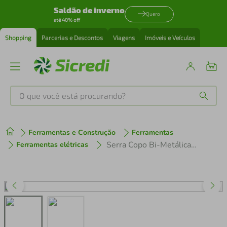
Saldão de inverno
Quero
até 40% off
Shopping
Parcerias e Descontos
Viagens
Imóveis e Veículos
O que você está procurando?
Produtos mais buscados
Ferramentas e Construção
Ferramentas
tenis
1
º
Serra Copo Bi-Metálica Tramontina 48 mm 1.7/8" Master Dentes de Aço Rápido HSS
Ferramentas elétricas
cafeteira
2
º
perfume
3
º