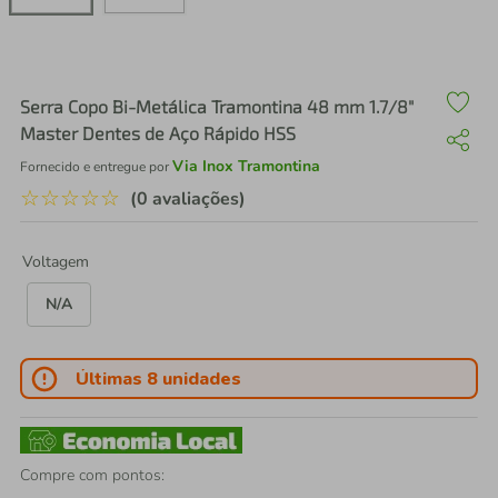
air fryer
4
º
iphone
5
º
Serra Copo Bi-Metálica Tramontina 48 mm 1.7/8"
Master Dentes de Aço Rápido HSS
Via Inox Tramontina
Fornecido e entregue por
☆
☆
☆
☆
☆
(0 avaliações)
Voltagem
N/A
Últimas 8 unidades
Compre com pontos: