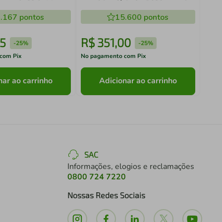
equência 50hz/60hz
.167
pontos
15.600
pontos
5
R$
351
,
00
R$
-
25%
-
25%
com Pix
No pagamento com Pix
No pa
nar ao carrinho
Adicionar ao carrinho
SAC
Informações, elogios e reclamações
0800 724 7220
Nossas Redes Sociais