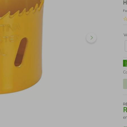
H
Fo
V
C
R
e