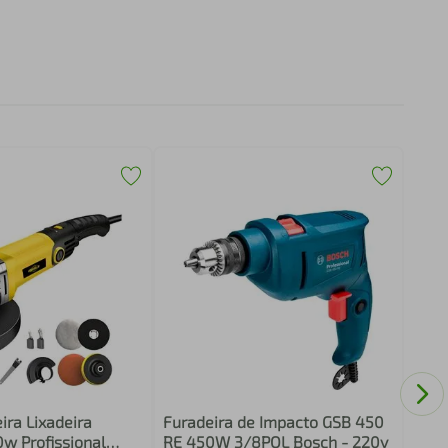
Esme
Prof
0601
Aces
ira Lixadeira
Furadeira de Impacto GSB 450
0w Profissional
RE 450W 3/8POL Bosch - 220v