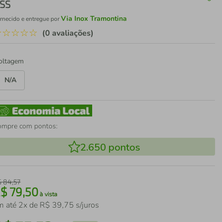
SS
Via Inox Tramontina
rnecido e entregue por
☆
☆
☆
☆
☆
(0 avaliações)
oltagem
N/A
ompre com pontos:
2.650
pontos
$
84
,
57
R$
79
,
50
à vista
m até
2
x de
R$
39
,
75
s/juros