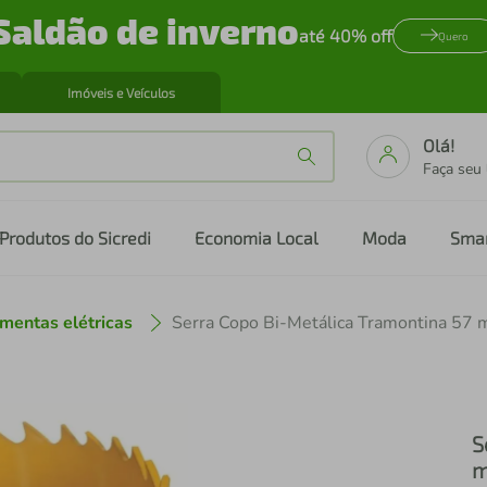
Saldão de inverno
até 40% off
Quero
Imóveis e Veículos
Olá!
Faça seu
Produtos do Sicredi
Economia Local
Moda
Sma
mentas elétricas
S
m