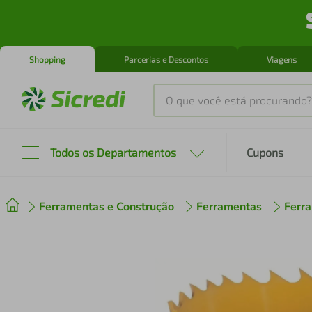
Shopping
Parcerias e Descontos
Viagens
O que você está procurando?
Produtos mais buscados
Todos os Departamentos
Cupons
tenis
1
º
Ferramentas e Construção
Ferramentas
Ferra
cafeteira
2
º
perfume
3
º
air fryer
4
º