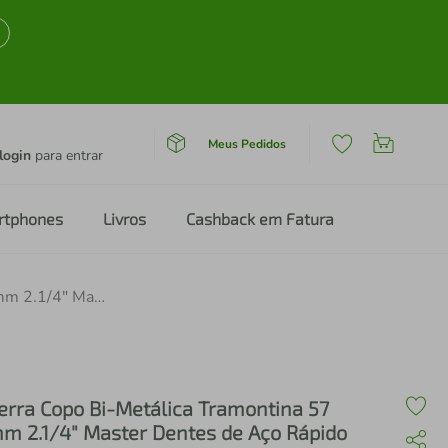
Meus Pedidos
login
para entrar
rtphones
Livros
Cashback em Fatura
Serra Copo Bi-Metálica Tramontina 57 mm 2.1/4" Master Dentes de Aço Rápido HSS
erra Copo Bi-Metálica Tramontina 57
m 2.1/4" Master Dentes de Aço Rápido