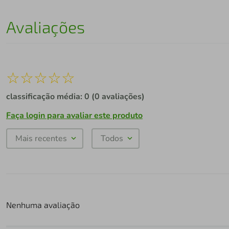
Avaliações
☆
☆
☆
☆
☆
classificação média: 0
(0 avaliações)
Faça login para avaliar este produto
Mais recentes
Todos
Nenhuma avaliação