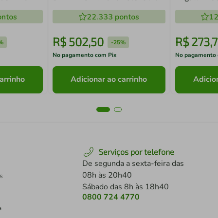
- 220v
800W 12000 RPM - 110-127v
Amarelo Fr
ntos
22.333
pontos
- 110v
12
R$
502
,
50
R$
273
,
7
%
-
25%
No pagamento com Pix
No pagamento 
arrinho
Adicionar ao carrinho
Adicio
Serviços por telefone
De segunda a sexta-feira das
08h às 20h40
s
Sábado das 8h às 18h40
0800 724 4770
a