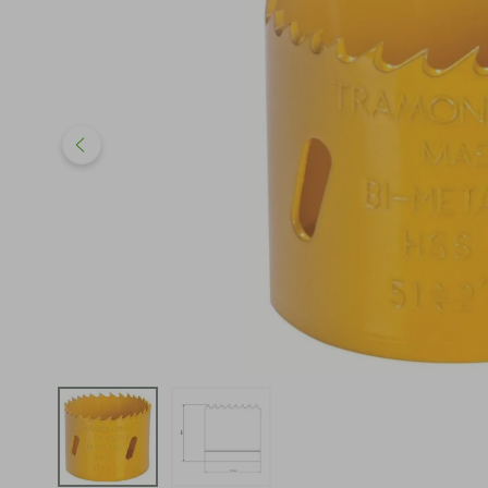
iphone
5
º