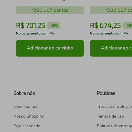
Amarelo - 127/220v
mm Madeira Metal 
31.167
pontos
29.967
po
R$
701
,
25
R$
674
,
25
-
42%
-
25
No pagamento com Pix
No pagamento com Pix
Adicionar ao carrinho
Adicionar ao c
Sobre nós
Políticas
Quem somos
Trocas e devoluçõe
Nosso Shopping
Termos de uso
Seja associado
Políticas de entreg