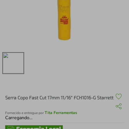
air fryer
4
º
iphone
5
º
Serra Copo Fast Cut 17mm 11/16" FCH1016-G Starrett
Tita Ferramentas
Fornecido e entregue por
Carregando…