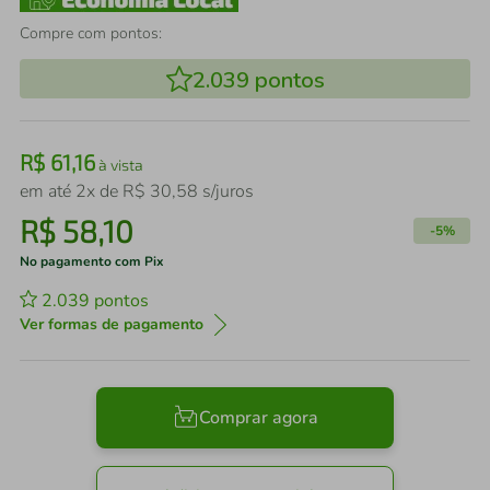
Compre com pontos:
2.039
pontos
R$
61
,
16
à vista
em até
2
x de
R$
30
,
58
s/juros
R$
58
,
10
-
5%
No pagamento com Pix
2.039
pontos
Ver formas de pagamento
Comprar agora