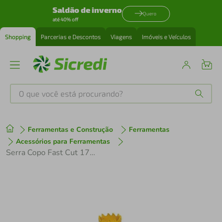
Saldão de inverno
Quero
até 40% off
Shopping
Parcerias e Descontos
Viagens
Imóveis e Veículos
O que você está procurando?
Produtos mais buscados
Ferramentas e Construção
Ferramentas
tenis
1
º
Acessórios para Ferramentas
Serra Copo Fast Cut 17mm 11/16" FCH1016-G Starrett
cafeteira
2
º
perfume
3
º