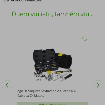
Carregando avaliações…
Quem viu isto, também viu...
Red
ogo De Soquete Sextavado 29 Peças 1/4
Catraca C/ Maleta