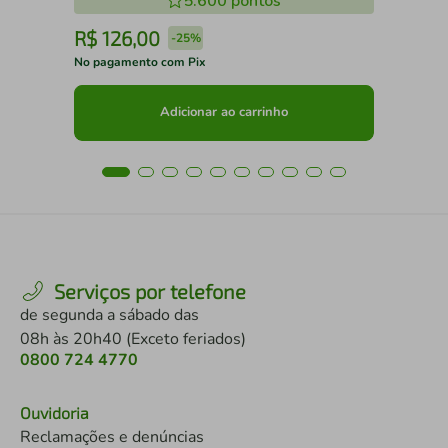
5.600
pontos
R$
126
,
00
R
-
25%
No pagamento com Pix
No 
Adicionar ao carrinho
Serviços por telefone
de segunda a sábado das
08h às 20h40 (Exceto feriados)
0800 724 4770
Ouvidoria
Reclamações e denúncias