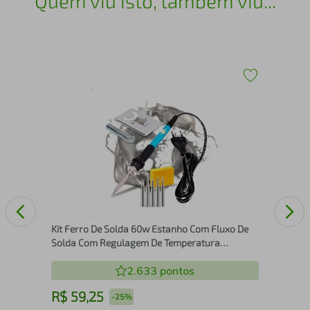
Quem viu isto, também viu...
Ser
Gpm
30V
110
Kit Ferro De Solda 60w Estanho Com Fluxo De
Solda Com Regulagem De Temperatura
Profissional Several - 220V
2.633
pontos
R$
59
,
25
R
-
25%