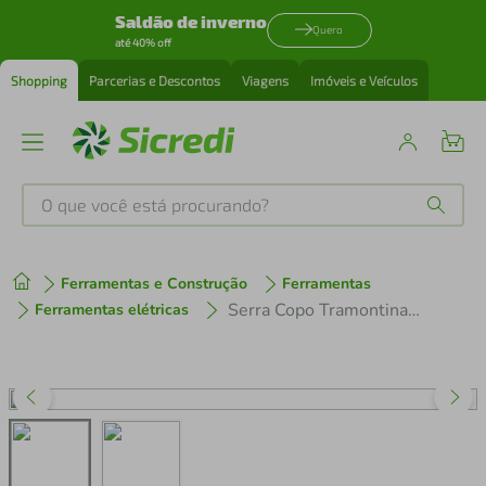
Saldão de inverno
Quero
até 40% off
Shopping
Parcerias e Descontos
Viagens
Imóveis e Veículos
O que você está procurando?
Produtos mais buscados
Ferramentas e Construção
Ferramentas
tenis
1
º
Serra Copo Tramontina 38 mm 1.1/2" Master com Dente de Metal Duro
Ferramentas elétricas
cafeteira
2
º
perfume
3
º