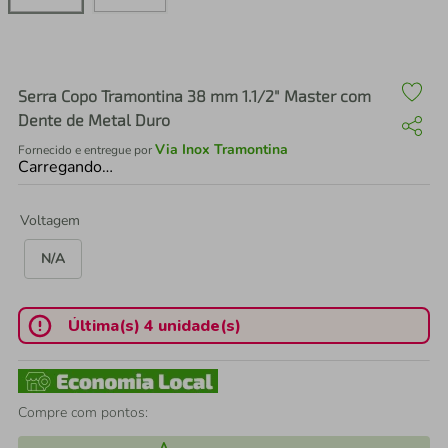
air fryer
4
º
iphone
5
º
Serra Copo Tramontina 38 mm 1.1/2" Master com
Dente de Metal Duro
Via Inox Tramontina
Fornecido e entregue por
Carregando…
Voltagem
N/A
Última(s) 4 unidade(s)
Compre com pontos: