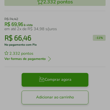
2.332
pontos
R$
74
,
42
R$
69
,
96
à vista
em até
2
x de
R$
34
,
98
s/juros
R$
66
,
46
-
11%
No pagamento com Pix
2.332
pontos
Ver formas de pagamento
Comprar agora
Adicionar ao carrinho