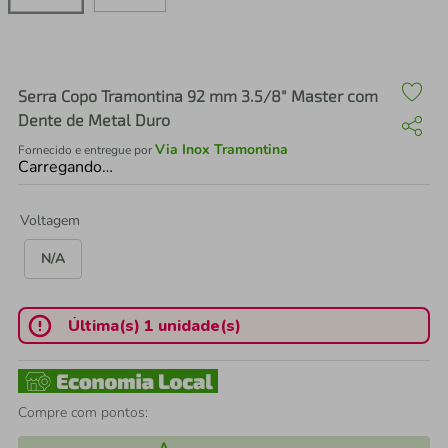
air fryer
4
º
iphone
5
º
Serra Copo Tramontina 92 mm 3.5/8" Master com
Dente de Metal Duro
Via Inox Tramontina
Fornecido e entregue por
Carregando…
Voltagem
N/A
Última(s) 1 unidade(s)
Compre com pontos: