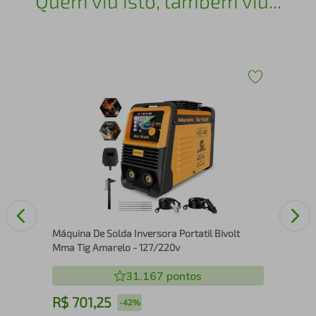
Quem viu isto, também viu...
Min
Ps-
 EAV
Máquina De Solda Inversora Portatil Bivolt
Mma Tig Amarelo - 127/220v
31.167
pontos
R$
701
,
25
R
-
42%