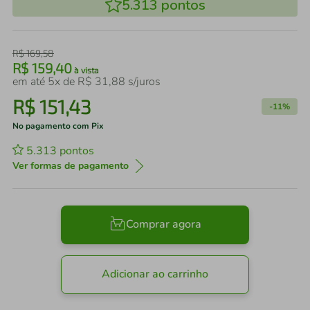
5.313
pontos
R$
169
,
58
R$
159
,
40
à vista
em até
5
x de
R$
31
,
88
s/juros
R$
151
,
43
-
11%
No pagamento com Pix
5.313
pontos
Ver formas de pagamento
Comprar agora
Adicionar ao carrinho