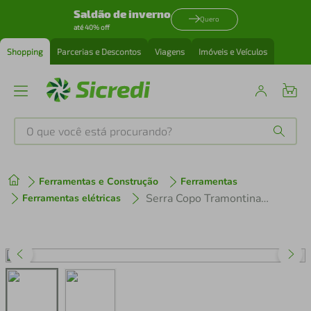
Saldão de inverno
Quero
até 40% off
Shopping
Parcerias e Descontos
Viagens
Imóveis e Veículos
O que você está procurando?
Produtos mais buscados
Ferramentas e Construção
Ferramentas
tenis
1
º
Serra Copo Tramontina 92 mm 3.5/8" Master com Dente de Metal Duro
Ferramentas elétricas
cafeteira
2
º
perfume
3
º