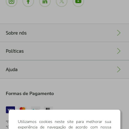
Sobre nós
+
Políticas
+
Ajuda
+
Formas de Pagamento
Utilizamos cookies neste site para melhorar sua
*Pontos dos Cartões Sicredi
experiência de navegação de acordo com nossa
*Cartões Sicredi