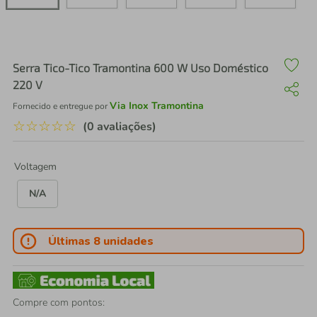
air fryer
4
º
iphone
5
º
Serra Tico-Tico Tramontina 600 W Uso Doméstico
220 V
Via Inox Tramontina
Fornecido e entregue por
☆
☆
☆
☆
☆
(0 avaliações)
Voltagem
N/A
Últimas 8 unidades
Compre com pontos: