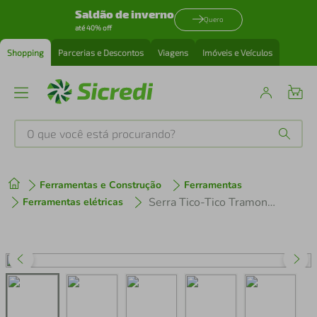
Saldão de inverno
Quero
até 40% off
Shopping
Parcerias e Descontos
Viagens
Imóveis e Veículos
O que você está procurando?
Produtos mais buscados
Ferramentas e Construção
Ferramentas
tenis
1
º
Serra Tico-Tico Tramontina 600 W Uso Doméstico 220 V
Ferramentas elétricas
cafeteira
2
º
perfume
3
º