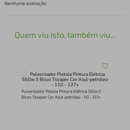
Nenhuma avaliação
Quem viu isto, também viu...
Esm
850
a
Pulverizador Pistola Pintura Elétrica 550w 3
Bicos Tssaper Cor Azul-petróleo - 110 - 127v