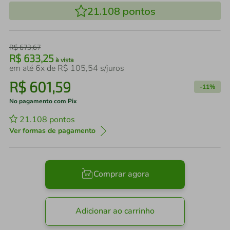
21.108
pontos
R$
673
,
67
R$
633
,
25
à vista
em até
6
x de
R$
105
,
54
s/juros
R$
601
,
59
-
11%
No pagamento com Pix
21.108
pontos
Ver formas de pagamento
Comprar agora
Adicionar ao carrinho