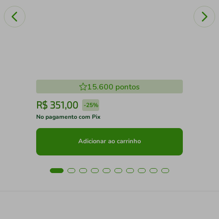
15.600
pontos
R$
351
,
00
R
-
25%
No pagamento com Pix
No 
Adicionar ao carrinho