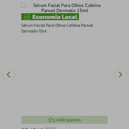
rave
Pro
Sérum Facial Para Olhos Cafeína Panvel
aqu
Dermativ 15ml
1.666
pontos