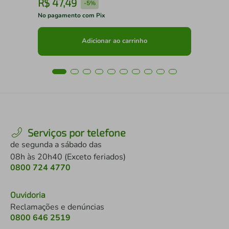
R$
47
,
49
R
-
5%
No pagamento com Pix
No 
Adicionar ao carrinho
Serviços por telefone
de segunda a sábado das
08h às 20h40 (Exceto feriados)
0800 724 4770
Ouvidoria
Reclamações e denúncias
0800 646 2519