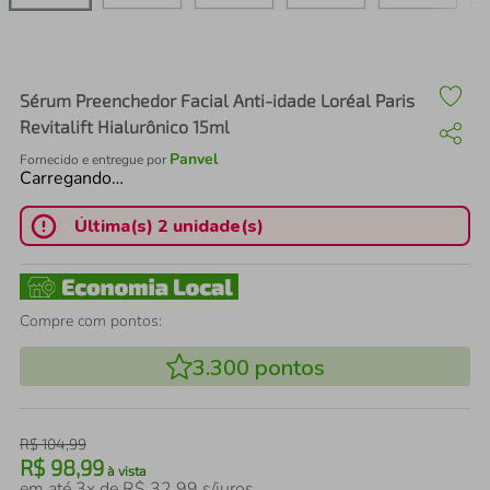
air fryer
4
º
iphone
5
º
Sérum Preenchedor Facial Anti-idade Loréal Paris
Revitalift Hialurônico 15ml
Panvel
Fornecido e entregue por
Carregando…
Última(s) 2 unidade(s)
Compre com pontos:
3.300
pontos
R$
104
,
99
R$
98
,
99
à vista
em até
3
x de
R$
32
,
99
s/juros