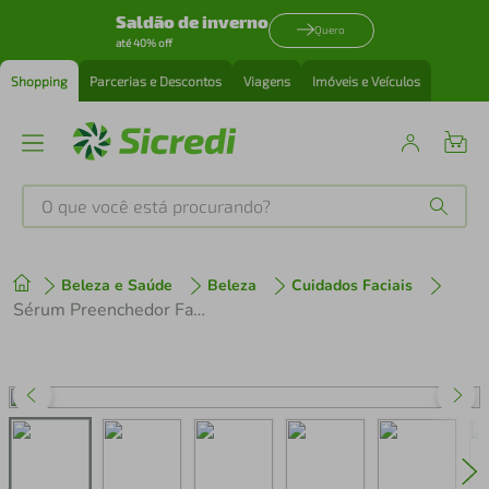
Saldão de inverno
Quero
até 40% off
Shopping
Parcerias e Descontos
Viagens
Imóveis e Veículos
O que você está procurando?
Produtos mais buscados
Beleza e Saúde
Beleza
Cuidados Faciais
tenis
1
º
Sérum Preenchedor Facial Anti-idade Loréal Paris Revitalift Hialurônico 15ml
cafeteira
2
º
perfume
3
º