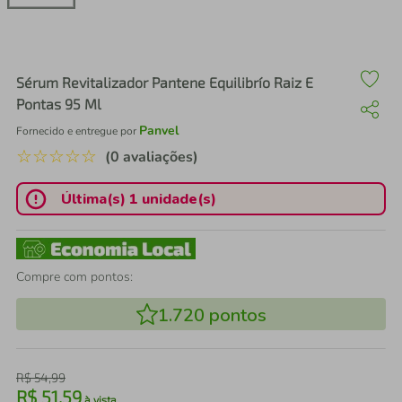
air fryer
4
º
iphone
5
º
Sérum Revitalizador Pantene Equilibrío Raiz E
Pontas 95 Ml
Panvel
Fornecido e entregue por
☆
☆
☆
☆
☆
(0 avaliações)
Última(s) 1 unidade(s)
Compre com pontos:
1.720
pontos
R$
54
,
99
R$
51
,
59
à vista