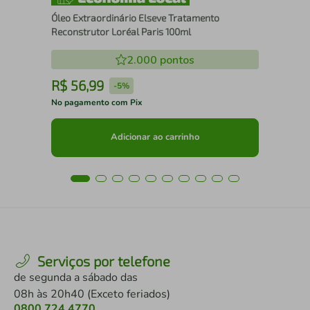
Óleo Extraordinário Elseve Tratamento
Reconstrutor Loréal Paris 100ml
2.000
pontos
R$
56
,
99
R
-
5%
No pagamento com Pix
No 
Adicionar ao carrinho
Serviços por telefone
de segunda a sábado das
08h às 20h40 (Exceto feriados)
0800 724 4770