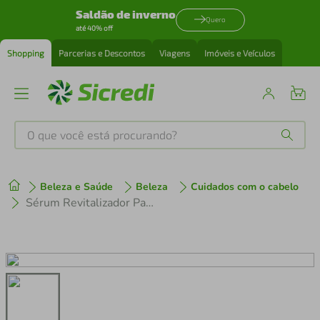
Saldão de inverno
Quero
até 40% off
Shopping
Parcerias e Descontos
Viagens
Imóveis e Veículos
O que você está procurando?
Produtos mais buscados
Beleza e Saúde
Beleza
Cuidados com o cabelo
tenis
1
º
Sérum Revitalizador Pantene Equilibrío Raiz E Pontas 95 Ml
cafeteira
2
º
perfume
3
º