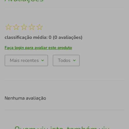
☆
☆
☆
☆
☆
classificação média: 0
(0 avaliações)
Faça login para avaliar este produto
Mais recentes
Todos
Nenhuma avaliação
Quem viu isto, também viu...