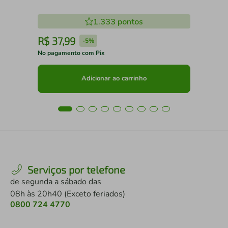
1.333
pontos
R$
37
,
99
R
-
5%
No pagamento com Pix
No 
Adicionar ao carrinho
Serviços por telefone
de segunda a sábado das
08h às 20h40 (Exceto feriados)
0800 724 4770