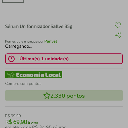
air fryer
4
º
iphone
5
º
Sérum Uniformizador Sallve 35g
Panvel
Fornecido e entregue por
Carregando…
Última(s) 1 unidade(s)
Compre com pontos:
2.330
pontos
R$
99
,
99
R$
69
,
90
à vista
em até
2
x de
R$
34
,
95
s/juros