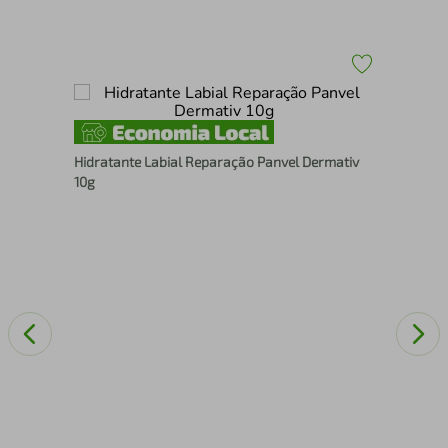
 Sem
Spr
Hidratante Labial Reparação Panvel Dermativ
10
10g