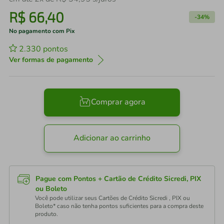
R$
66
,
40
-
34%
No pagamento com Pix
2.330
pontos
Ver formas de pagamento
Comprar agora
Adicionar ao carrinho
Pague com Pontos + Cartão de Crédito Sicredi, PIX
ou Boleto
Você pode utilizar seus Cartões de Crédito Sicredi , PIX ou
Boleto* caso não tenha pontos suficientes para a compra deste
produto.