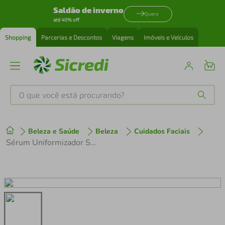
Saldão de inverno
Quero
até 40% off
Shopping
Parcerias e Descontos
Viagens
Imóveis e Veículos
O que você está procurando?
Produtos mais buscados
Beleza e Saúde
Beleza
Cuidados Faciais
tenis
1
º
Sérum Uniformizador Sallve 35g
cafeteira
2
º
perfume
3
º