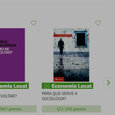
POR
ESP
PARA QUE SERVE A
EVOLTAR?
SOCIOLOGIA?
.567
pontos
2.330
pontos