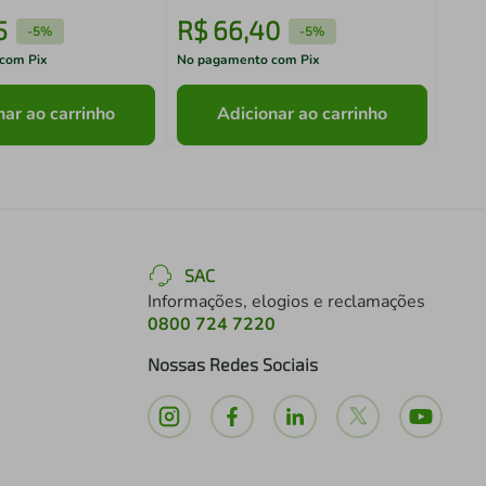
5
R$
66
,
40
R$
-
5%
-
5%
com Pix
No pagamento com Pix
No pa
nar ao carrinho
Adicionar ao carrinho
SAC
Informações, elogios e reclamações
0800 724 7220
Nossas Redes Sociais