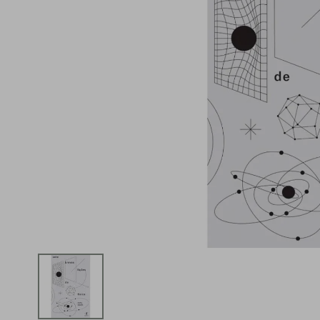
iphone
5
º