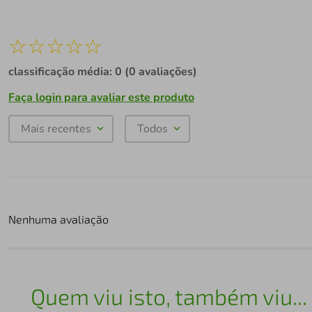
☆
☆
☆
☆
☆
classificação média: 0
(0 avaliações)
Faça login para avaliar este produto
Mais recentes
Todos
Nenhuma avaliação
Quem viu isto, também viu...