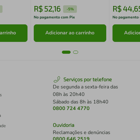
R$
52
,
16
R$
44
,
6
-
5%
No pagamento com Pix
No pagamento 
arrinho
Adicionar ao carrinho
Adicio
Serviços por telefone
De segunda a sexta-feira das
08h às 20h40
s
Sábado das 8h às 18h40
0800 724 4770
a
Ouvidoria
dade
Reclamações e denúncias
0800 646 2519