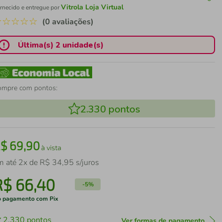
Vitrola Loja Virtual
rnecido e entregue por
☆
☆
☆
☆
☆
(0 avaliações)
Última(s) 2 unidade(s)
ompre com pontos:
2.330
pontos
R$
69
,
90
à vista
m até
2
x de
R$
34
,
95
s/juros
R$
66
,
40
-
5%
 pagamento com Pix
2.330
pontos
Ver formas de pagamento