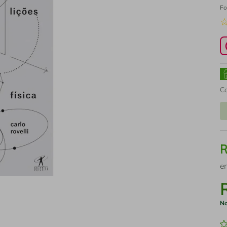
Fo
C
e
No