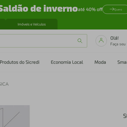
Saldão de inverno
até 40% off
Quero
Imóveis e Veículos
Olá!
Faça seu
Produtos do Sicredi
Economia Local
Moda
Sma
SICA
S