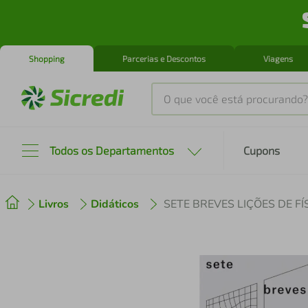
Shopping
Parcerias e Descontos
Viagens
O que você está procurando?
Produtos mais buscados
Todos os Departamentos
Cupons
tenis
1
º
Livros
Didáticos
SETE BREVES LIÇÕES DE FÍ
cafeteira
2
º
perfume
3
º
air fryer
4
º