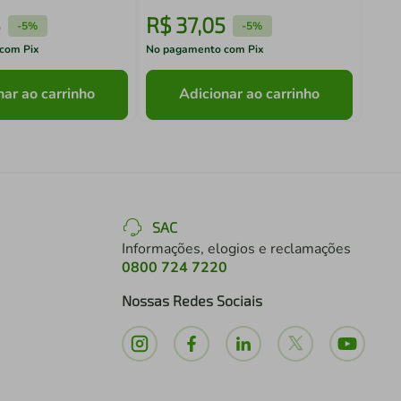
5
R$
37
,
05
R$
-
5%
-
5%
com Pix
No pagamento com Pix
No pa
nar ao carrinho
Adicionar ao carrinho
SAC
Informações, elogios e reclamações
0800 724 7220
Nossas Redes Sociais