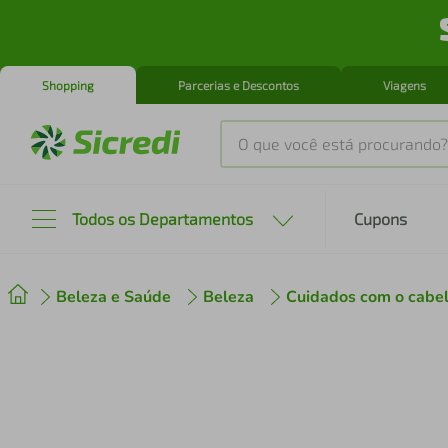
Shopping
Parcerias e Descontos
Viagens
O que você está procurando?
Produtos mais buscados
Todos os Departamentos
Cupons
tenis
1
º
Beleza e Saúde
Beleza
Cuidados com o cabe
cafeteira
2
º
perfume
3
º
air fryer
4
º