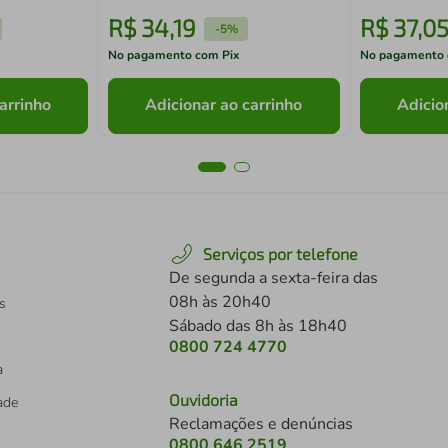
R$
34
,
19
R$
37
,
0
-
5%
No pagamento com Pix
No pagamento 
arrinho
Adicionar ao carrinho
Adicio
Serviços por telefone
De segunda a sexta-feira das
08h às 20h40
s
Sábado das 8h às 18h40
0800 724 4770
a
Ouvidoria
dade
Reclamações e denúncias
0800 646 2519