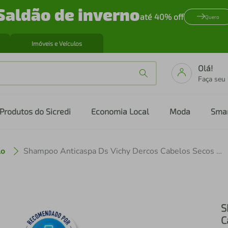
Saldão de inverno
até 40% off
Quero
Imóveis e Veículos
Olá!
Faça seu
Produtos do Sicredi
Economia Local
Moda
Sma
lo
Shampoo Anticaspa Ds Vichy Dercos Cabelos Secos Refil 200ml
S
C