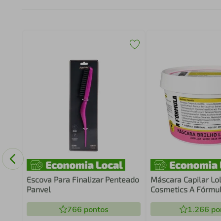
 Men
Escova Para Finalizar Penteado
Máscara Capilar Lo
Panvel
Cosmetics A Fórmu
766
pontos
1.266
po