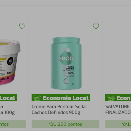
la
Creme Para Pentear Seda
SALVATORE 
la 100g
Cachos Definidos 900g
FINALIZADO
THERAPY
ntos
1.200
pontos
1