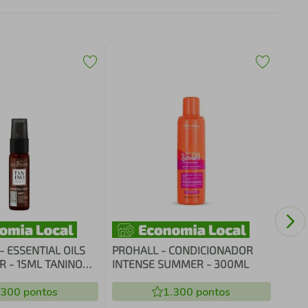
PRO
NEU
300
- ESSENTIAL OILS
PROHALL - CONDICIONADOR
R - 15ML TANINO
INTENSE SUMMER - 300ML
.300
pontos
1.300
pontos