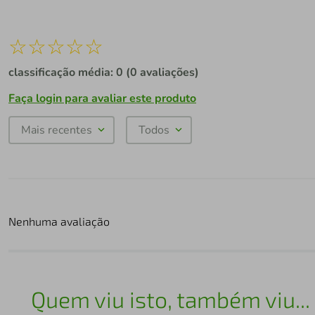
☆
☆
☆
☆
☆
classificação média: 0
(0 avaliações)
Faça login para avaliar este produto
Mais recentes
Todos
Nenhuma avaliação
Quem viu isto, também viu...