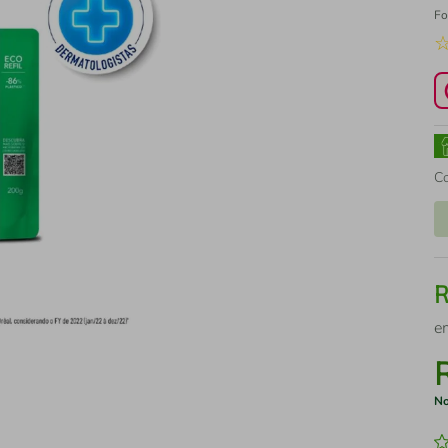
Fo
C
e
No