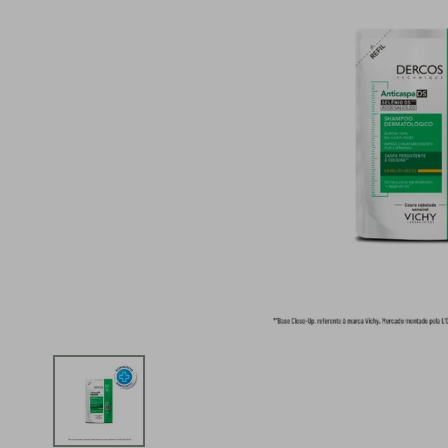
iphone
5
º