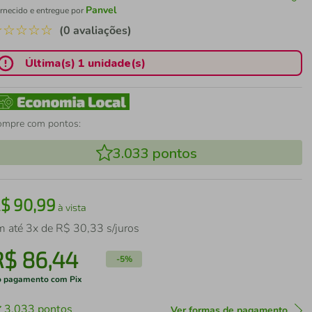
Panvel
rnecido e entregue por
☆
☆
☆
☆
☆
(0 avaliações)
Última(s) 1 unidade(s)
ompre com pontos:
3.033
pontos
R$
90
,
99
à vista
m até
3
x de
R$
30
,
33
s/juros
R$
86
,
44
-
5%
 pagamento com Pix
3.033
pontos
Ver formas de pagamento