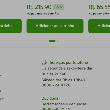
R$
215
,
90
R$
65
,
5
-
5%
No pagamento com Pix
No pagamento 
arrinho
Adicionar ao carrinho
Adicio
Serviços por telefone
De segunda a sexta-feira das
08h às 20h40
s
Sábado das 8h às 18h40
0800 724 4770
a
Ouvidoria
dade
Reclamações e denúncias
0800 646 2519