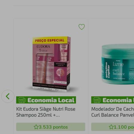
de
Kit Eudora Siàge Nutri Rose
Modelador De Cach
Shampoo 250ml +
Curl Balance Panve
Condicionador 125ml + Leave In
30ml
3.533
pontos
1.100
po