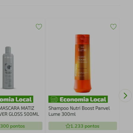
Crem
Hidr
MASCARA MATIZ
Shampoo Nutri Boost Panvel
LVER GLOSS 500ML
Lume 300ml
.300
pontos
1.233
pontos