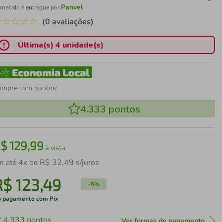
Panvel
rnecido e entregue por
☆
☆
☆
☆
☆
(0 avaliações)
Última(s) 4 unidade(s)
ompre com pontos:
4.333
pontos
R$
129
,
99
à vista
m até
4
x de
R$
32
,
49
s/juros
R$
123
,
49
-
5%
 pagamento com Pix
4.333
pontos
Ver formas de pagamento