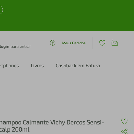
Meus Pedidos
login
para entrar
rtphones
Livros
Cashback em Fatura
hampoo Calmante Vichy Dercos Sensi-
calp 200ml