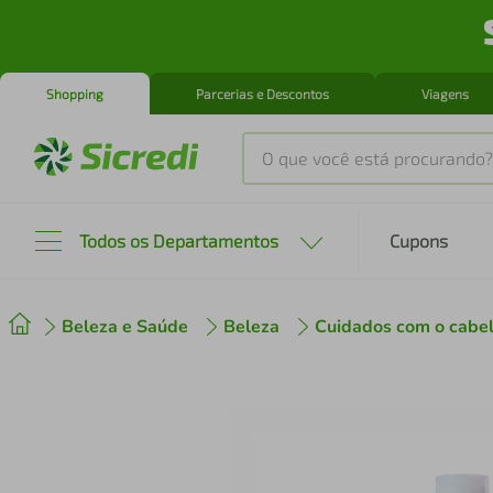
Shopping
Parcerias e Descontos
Viagens
O que você está procurando?
Produtos mais buscados
Todos os Departamentos
Cupons
tenis
1
º
Beleza e Saúde
Beleza
Cuidados com o cabe
cafeteira
2
º
perfume
3
º
air fryer
4
º