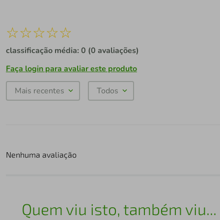
☆
☆
☆
☆
☆
classificação média: 0
(0 avaliações)
Faça login para avaliar este produto
Mais recentes
Todos
Nenhuma avaliação
Quem viu isto, também viu...