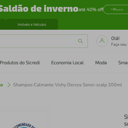
Saldão de inverno
até 40% off
Quero
Imóveis e Veículos
Olá!
Faça seu
Produtos do Sicredi
Economia Local
Moda
Sma
lo
Shampoo Calmante Vichy Dercos Sensi-scalp 200ml
S
s