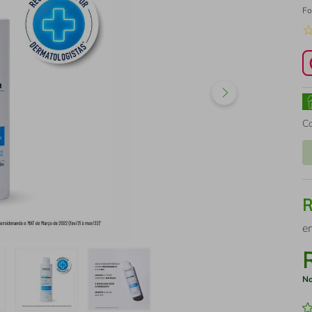
Fo
C
e
No