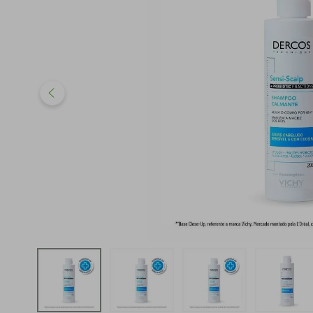
iphone
5
º