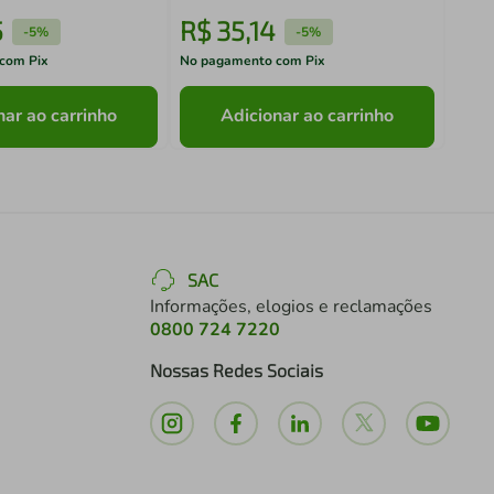
5
R$
35
,
14
R$
-
5%
-
5%
com Pix
No pagamento com Pix
No pa
nar ao carrinho
Adicionar ao carrinho
SAC
Informações, elogios e reclamações
0800 724 7220
Nossas Redes Sociais