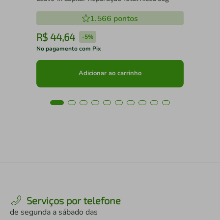
1.566
pontos
R$
44
,
64
R
-
5%
No pagamento com Pix
No 
Adicionar ao carrinho
Serviços por telefone
de segunda a sábado das