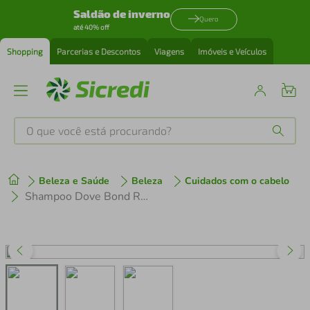
Saldão de inverno
Quero
até 40% off
Shopping
Parcerias e Descontos
Viagens
Imóveis e Veículos
O que você está procurando?
Produtos mais buscados
Beleza e Saúde
Beleza
Cuidados com o cabelo
tenis
1
º
Shampoo Dove Bond Repair + Peptídeos 600ml
cafeteira
2
º
perfume
3
º