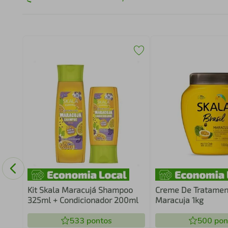
Kit Skala Maracujá Shampoo
Creme De Tratamen
325ml + Condicionador 200ml
Maracuja 1kg
533
pontos
500
pon