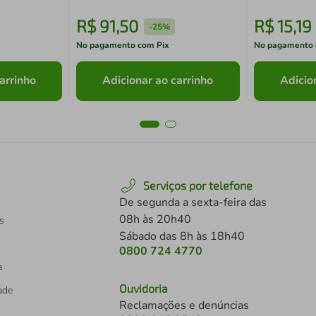
R$
91
,
50
R$
15
,
19
-
25%
No pagamento com Pix
No pagamento 
arrinho
Adicionar ao carrinho
Adicio
Serviços por telefone
De segunda a sexta-feira das
08h às 20h40
s
Sábado das 8h às 18h40
0800 724 4770
a
Ouvidoria
dade
Reclamações e denúncias