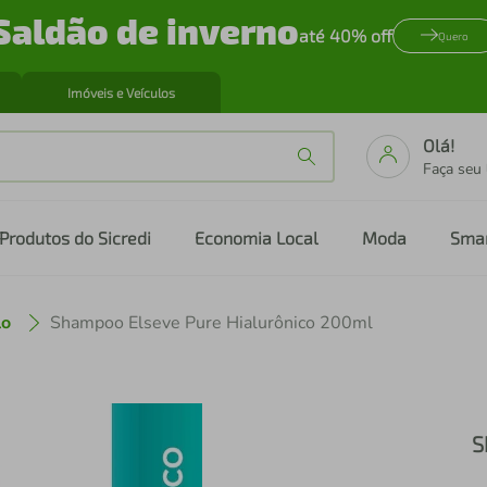
Saldão de inverno
até 40% off
Quero
Imóveis e Veículos
Olá!
Faça seu
Produtos do Sicredi
Economia Local
Moda
Sma
lo
Shampoo Elseve Pure Hialurônico 200ml
S