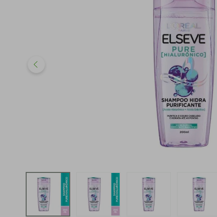
iphone
5
º