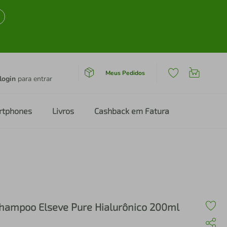
Meus Pedidos
login
para entrar
rtphones
Livros
Cashback em Fatura
hampoo Elseve Pure Hialurônico 200ml