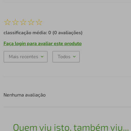
☆
☆
☆
☆
☆
classificação média: 0
(0 avaliações)
Faça login para avaliar este produto
Mais recentes
Todos
Nenhuma avaliação
Quem viu isto, também viu...