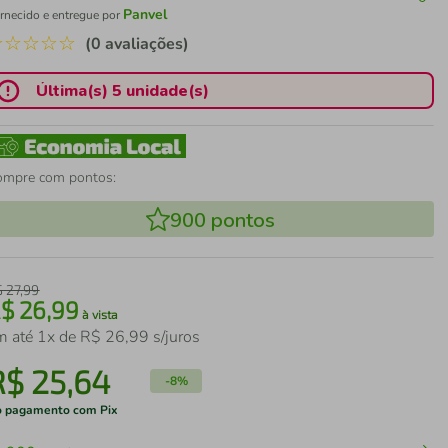
Panvel
rnecido e entregue por
☆
☆
☆
☆
☆
(0 avaliações)
Última(s) 5 unidade(s)
ompre com pontos:
900
pontos
$
27
,
99
R$
26
,
99
à vista
m até
1
x de
R$
26
,
99
s/juros
R$
25
,
64
-
8%
 pagamento com Pix