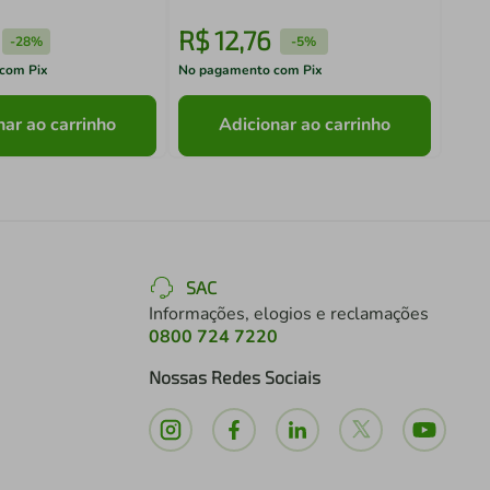
R$
12
,
76
R$
-
28%
-
5%
com Pix
No pagamento com Pix
No pa
nar ao carrinho
Adicionar ao carrinho
SAC
Informações, elogios e reclamações
0800 724 7220
Nossas Redes Sociais