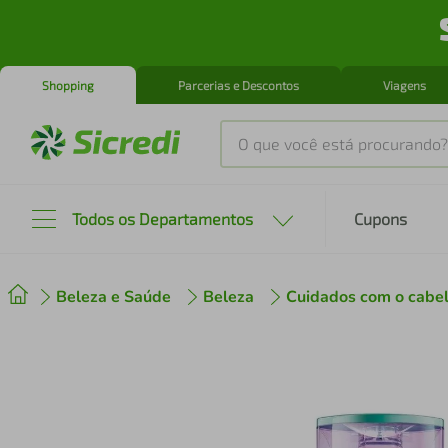
Shopping
Parcerias e Descontos
Viagens
O que você está procurando?
Produtos mais buscados
Todos os Departamentos
Cupons
tenis
1
º
Beleza e Saúde
Beleza
Cuidados com o cabe
cafeteira
2
º
perfume
3
º
air fryer
4
º