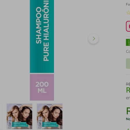
Fo
C
R
e
No