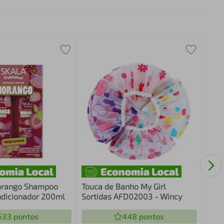
Sha
Anti
Morango Shampoo
Touca de Banho My Girl
ndicionador 200ml
Sortidas AFD02003 - Wincy
533
pontos
448
pontos