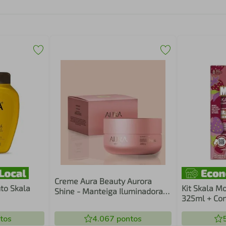
Creme Aura Beauty Aurora
to Skala
Kit Skala 
Shine - Manteiga Iluminadora -
325ml + Co
200g
tos
4.067
pontos