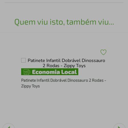
Quem viu isto, também viu...
Apr
Patinete Infantil Dobrável Dinossauro 2 Rodas -
Peç
Zippy Toys