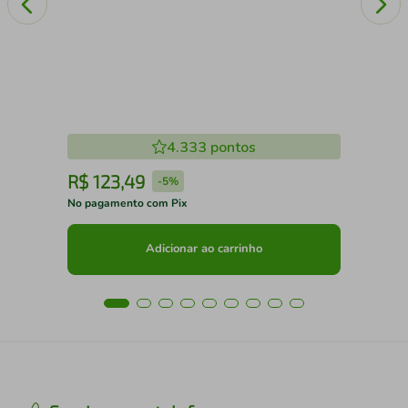
4.333
pontos
R$
123
,
49
R
-
5%
No pagamento com Pix
No 
Adicionar ao carrinho