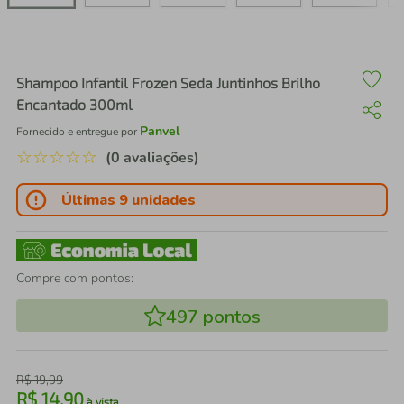
air fryer
4
º
iphone
5
º
Shampoo Infantil Frozen Seda Juntinhos Brilho
Encantado 300ml
Panvel
Fornecido e entregue por
☆
☆
☆
☆
☆
(0 avaliações)
Últimas 9 unidades
Compre com pontos:
497
pontos
R$
19
,
99
R$
14
,
90
à vista