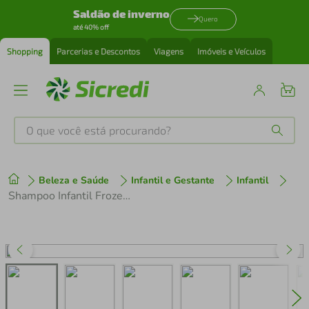
Saldão de inverno
Quero
até 40% off
Shopping
Parcerias e Descontos
Viagens
Imóveis e Veículos
O que você está procurando?
Produtos mais buscados
Beleza e Saúde
Infantil e Gestante
Infantil
tenis
1
º
Shampoo Infantil Frozen Seda Juntinhos Brilho Encantado 300ml
cafeteira
2
º
perfume
3
º