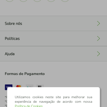
Sobre nós
+
Políticas
+
Ajuda
+
Formas de Pagamento
Utilizamos cookies neste site para melhorar sua
*Pontos dos Cartões Sicredi
experiência de navegação de acordo com nossa
*Cartões Sicredi
*Boleto exclusivo para associados PJ
Política de Cookies
.