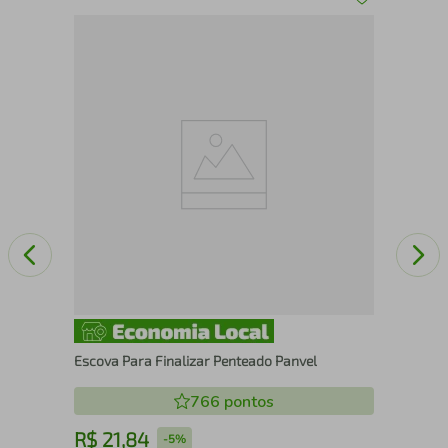
Gel
50
Escova Para Finalizar Penteado Panvel
766
pontos
R$
21
,
84
R
-
5%