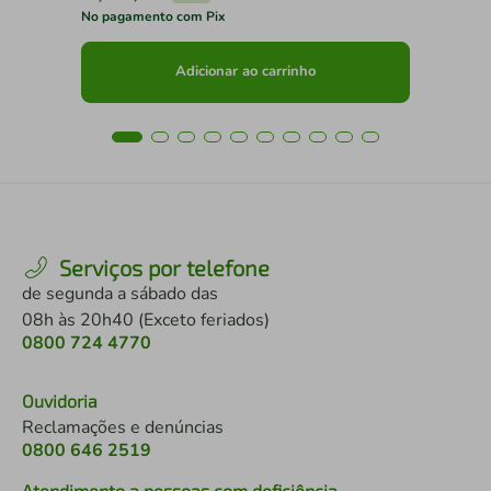
No pagamento com Pix
No 
Adicionar ao carrinho
Serviços por telefone
de segunda a sábado das
08h às 20h40 (Exceto feriados)
0800 724 4770
Ouvidoria
Reclamações e denúncias
0800 646 2519
Atendimento a pessoas com deficiência