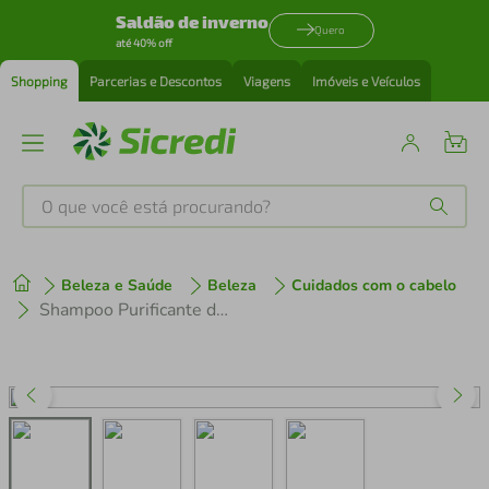
Saldão de inverno
Quero
até 40% off
Shopping
Parcerias e Descontos
Viagens
Imóveis e Veículos
O que você está procurando?
Produtos mais buscados
Beleza e Saúde
Beleza
Cuidados com o cabelo
tenis
1
º
Shampoo Purificante de Hidratação e Proteção Antipoluição Natura Lumina 300ml
cafeteira
2
º
perfume
3
º