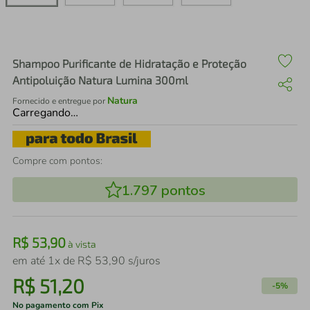
air fryer
4
º
iphone
5
º
Shampoo Purificante de Hidratação e Proteção
Antipoluição Natura Lumina 300ml
Natura
Fornecido e entregue por
Carregando…
Compre com pontos:
1.797
pontos
R$
53
,
90
à vista
em até
1
x de
R$
53
,
90
s/juros
R$
51
,
20
-
5%
No pagamento com Pix