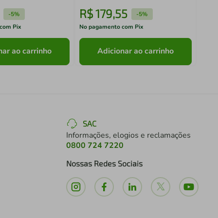
R$
179
,
55
R$
-
5%
-
5%
com Pix
No pagamento com Pix
No pa
nar ao carrinho
Adicionar ao carrinho
SAC
Informações, elogios e reclamações
0800 724 7220
Nossas Redes Sociais