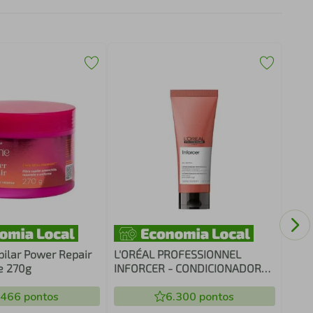
Esco
Des
Glit
ilar Power Repair
L'ORÉAL PROFESSIONNEL
e 270g
INFORCER - CONDICIONADOR
200ML
.466
pontos
6.300
pontos