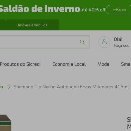
Saldão de inverno
até 40% off
Quero
Imóveis e Veículos
Olá!
Faça seu
Produtos do Sicredi
Economia Local
Moda
Sma
lo
Shampoo Tio Nacho Antiqueda Ervas Milenares 415ml
S
M