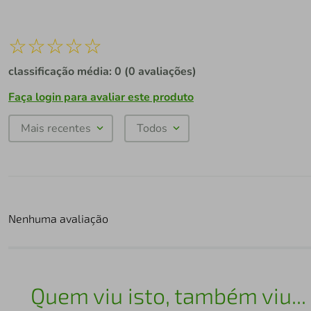
☆
☆
☆
☆
☆
classificação média: 0
(0 avaliações)
Faça login para avaliar este produto
Mais recentes
Todos
Nenhuma avaliação
Quem viu isto, também viu...