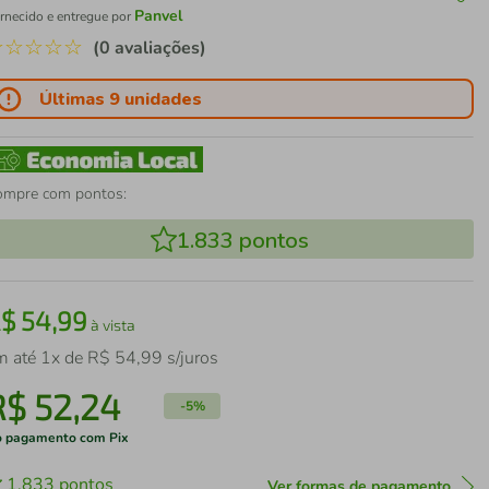
Panvel
rnecido e entregue por
☆
☆
☆
☆
☆
(0 avaliações)
Últimas 9 unidades
ompre com pontos:
1.833
pontos
R$
54
,
99
à vista
m até
1
x de
R$
54
,
99
s/juros
R$
52
,
24
-
5%
 pagamento com Pix
1.833
pontos
Ver formas de pagamento