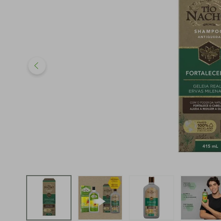
iphone
5
º