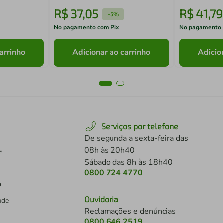
R$
37
,
05
R$
41
,
79
-
5%
No pagamento com Pix
No pagamento 
arrinho
Adicionar ao carrinho
Adicio
Serviços por telefone
De segunda a sexta-feira das
08h às 20h40
s
Sábado das 8h às 18h40
0800 724 4770
a
Ouvidoria
dade
Reclamações e denúncias
0800 646 2519