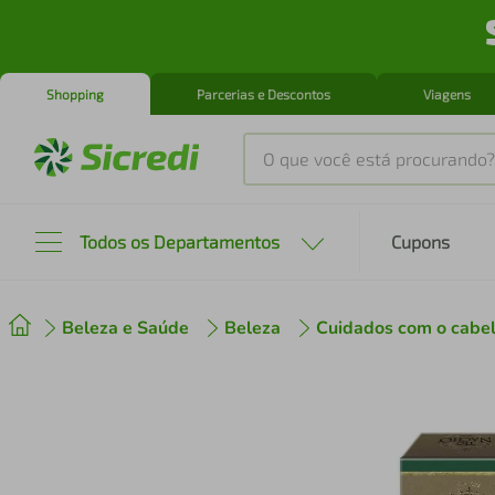
Shopping
Parcerias e Descontos
Viagens
O que você está procurando?
Produtos mais buscados
Todos os Departamentos
Cupons
tenis
1
º
Beleza e Saúde
Beleza
Cuidados com o cabe
cafeteira
2
º
perfume
3
º
air fryer
4
º