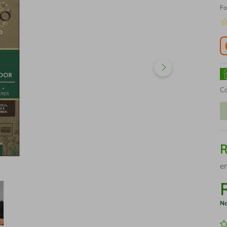
Fo
C
e
No