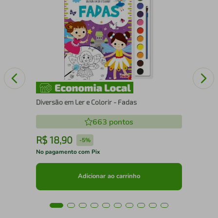
Div
Diversão em Ler e Colorir - Fadas
663
pontos
R$
18
,
90
R
-
5%
No pagamento com Pix
No 
Adicionar ao carrinho