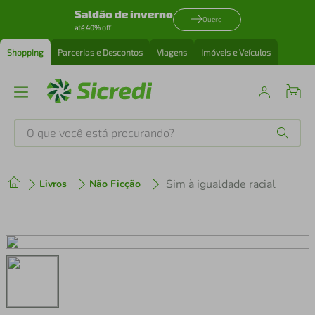
Saldão de inverno
Quero
até 40% off
Shopping
Parcerias e Descontos
Viagens
Imóveis e Veículos
O que você está procurando?
Produtos mais buscados
Sim à igualdade racial
Livros
Não Ficção
tenis
1
º
cafeteira
2
º
perfume
3
º