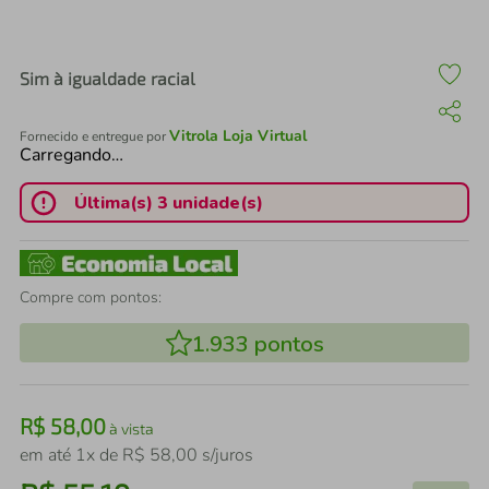
air fryer
4
º
iphone
5
º
Sim à igualdade racial
Vitrola Loja Virtual
Fornecido e entregue por
Carregando…
Última(s) 3 unidade(s)
Compre com pontos:
1.933
pontos
R$
58
,
00
à vista
em até
1
x de
R$
58
,
00
s/juros