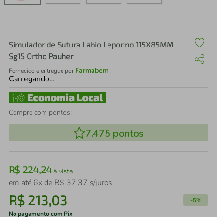
air fryer
4
º
iphone
5
º
Simulador de Sutura Labio Leporino 115X85MM
Sg15 Ortho Pauher
Farmabem
Fornecido e entregue por
Carregando…
Compre com pontos:
7.475
pontos
R$
224
,
24
à vista
em até
6
x de
R$
37
,
37
s/juros
R$
213
,
03
-
5%
No pagamento com Pix