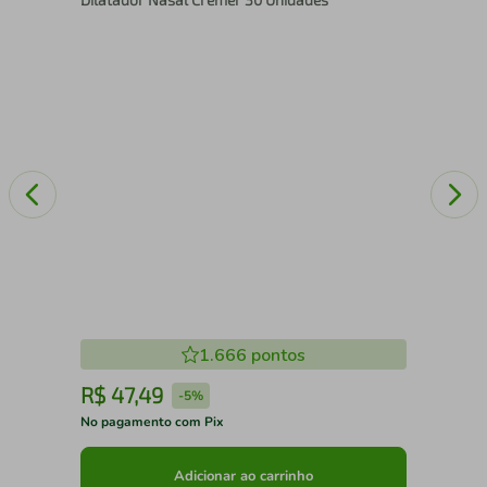
1.666
pontos
R$
47
,
49
R
-
5%
No pagamento com Pix
No 
Adicionar ao carrinho