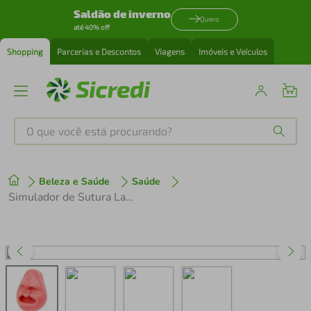
Saldão de inverno
Quero
até 40% off
Shopping
Parcerias e Descontos
Viagens
Imóveis e Veículos
O que você está procurando?
Produtos mais buscados
Beleza e Saúde
Saúde
tenis
1
º
Simulador de Sutura Labio Leporino 115X85MM Sg15 Ortho Pauher
cafeteira
2
º
perfume
3
º