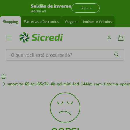
Saldão de inverno
Quero
até 40% off
Shopping
Parcerias e Descontos
Viagens
Imóveis e Veículos
O que você está procurando?
Produtos mais buscados
tenis
1
º
smart-tv-65-tcl-65c7k-4k-qd-mini-led-144hz-com-sistema-oper
cafeteira
2
º
perfume
3
º