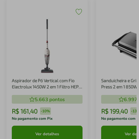
Aspirador de Pó Vertical com Fio
Sanduicheira e Gril
Electrolux 1450W 2 em 1 Filtro HEPA
Press 2 em 1 850W
Branco (STK14B)
5.663
pontos
6.997
R$
161
,
40
R$
199
,
40
-
10%
-
13
No pagamento com Pix
No pagamento com P
Ver detalhes
Ver det