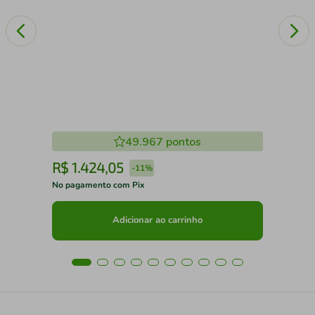
49.967
pontos
R$
1
.
424
,
05
R
-
11%
No pagamento com Pix
No 
Adicionar ao carrinho