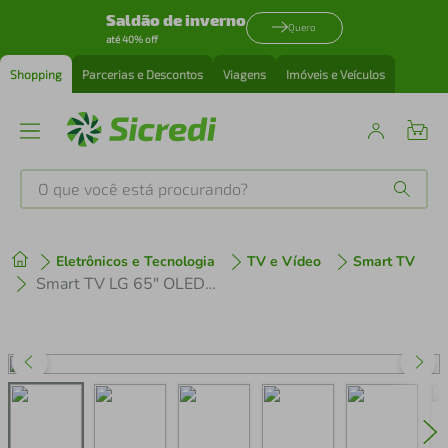
Saldão de inverno
Quero
até 40% off
Shopping
Parcerias e Descontos
Viagens
Imóveis e Veículos
O que você está procurando?
Produtos mais buscados
Eletrônicos e Tecnologia
TV e Vídeo
Smart TV
tenis
1
º
Smart TV LG 65" OLED 4K evo AI C5 2025 OLED65C5PSA
cafeteira
2
º
perfume
3
º