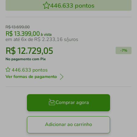
446.633
pontos
R$
13
.
699
,
00
R$
13
.
399
,
00
à vista
em até
6
x de
R$
2
.
233
,
16
s/juros
R$
12
.
729
,
05
-
7%
No pagamento com Pix
446.633
pontos
Ver formas de pagamento
Comprar agora
Adicionar ao carrinho