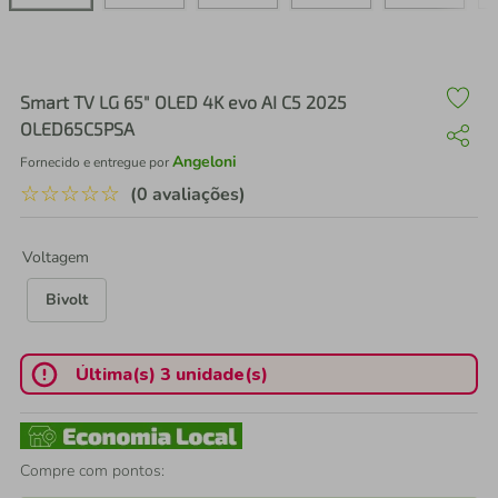
air fryer
4
º
iphone
5
º
Smart TV LG 65" OLED 4K evo AI C5 2025
OLED65C5PSA
Angeloni
Fornecido e entregue por
☆
☆
☆
☆
☆
(0 avaliações)
Voltagem
Bivolt
Última(s) 3 unidade(s)
Compre com pontos: