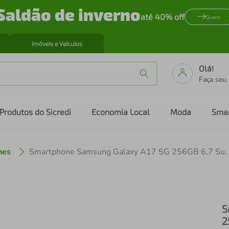
Saldão de inverno
até 40% off
Quero
Imóveis e Veículos
Olá!
Faça seu
Produtos do Sicredi
Economia Local
Moda
Sma
nes
Smartphone Samsung Galaxy A17 5G 256GB 6,7 Super AMOLED Câmera Tr
S
2