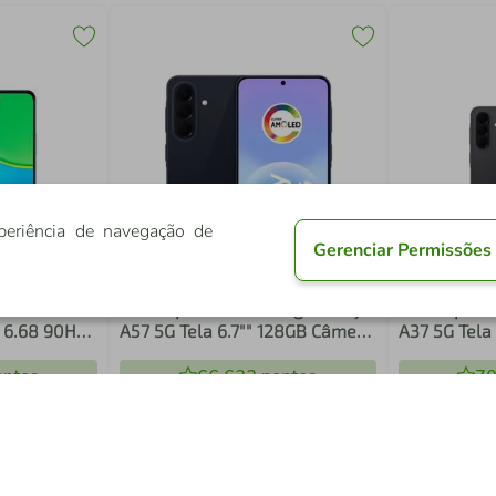
periência de navegação de
Gerenciar Permissões
9S Glacier
"Smartphone Samsung Galaxy
"Smartphon
 6.68 90Hz
A57 5G Tela 6.7"" 128GB Câmera
A37 5G Tela
MP Bateria
50MP Azul Escuro"
50MP Preto
ueado
ntos
66.633
pontos
70
R$
1
.
899
,
05
R$
2
.
00
%
-
32%
No pagamento com Pix
No pagamento 