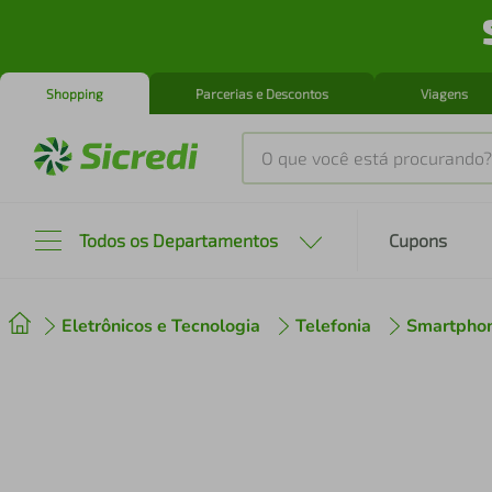
Shopping
Parcerias e Descontos
Viagens
O que você está procurando?
Produtos mais buscados
Todos os Departamentos
Cupons
tenis
1
º
Eletrônicos e Tecnologia
Telefonia
Smartpho
cafeteira
2
º
perfume
3
º
air fryer
4
º