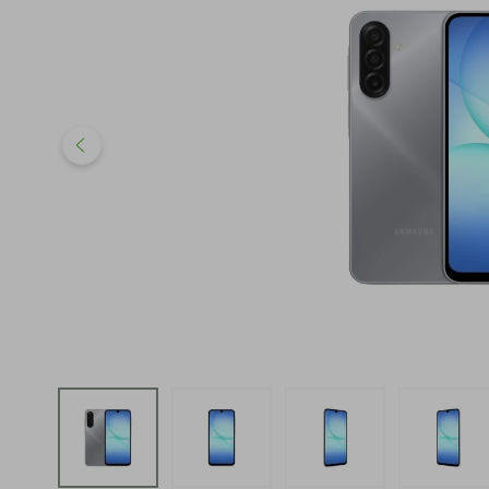
iphone
5
º