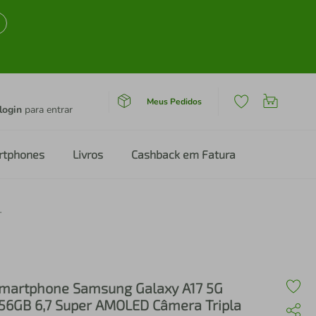
Meus Pedidos
login
para entrar
rtphones
Livros
Cashback em Fatura
ipla 50MP IA Gemini Cinza
martphone Samsung Galaxy A17 5G
56GB 6,7 Super AMOLED Câmera Tripla