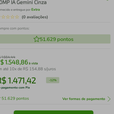
0MP IA Gemini Cinza
Extra
rnecido e entregue por
☆
☆
☆
☆
☆
(0 avaliações)
ompre com pontos:
51.629
pontos
$
1
.
664
,
44
R$
1
.
548
,
86
à vista
m até
10
x de
R$
154
,
88
s/juros
R$
1
.
471
,
42
-
12%
 pagamento com Pix
51.629
pontos
Ver formas de pagamento