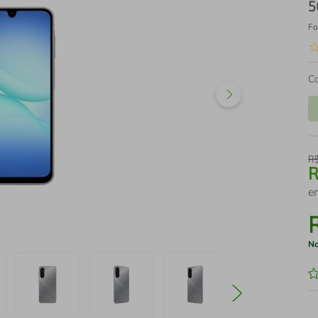
5
Fo
C
R
e
No