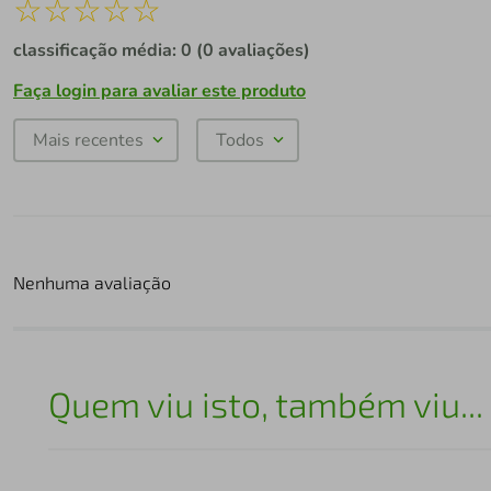
☆
☆
☆
☆
☆
classificação média: 0
(0 avaliações)
Faça login para avaliar este produto
Mais recentes
Todos
Nenhuma avaliação
Quem viu isto, também viu...