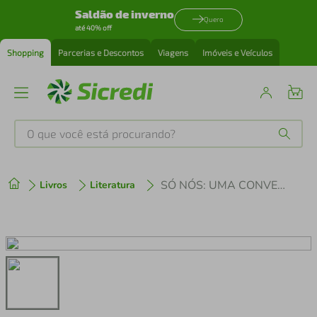
Saldão de inverno
Quero
até 40% off
Shopping
Parcerias e Descontos
Viagens
Imóveis e Veículos
O que você está procurando?
Produtos mais buscados
SÓ NÓS: UMA CONVERSA AMERICANA
Livros
Literatura
tenis
1
º
cafeteira
2
º
perfume
3
º