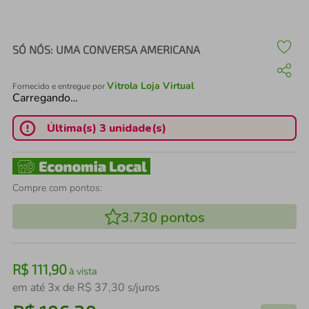
air fryer
4
º
iphone
5
º
SÓ NÓS: UMA CONVERSA AMERICANA
Vitrola Loja Virtual
Fornecido e entregue por
Carregando…
Última(s) 3 unidade(s)
Compre com pontos:
3.730
pontos
R$
111
,
90
à vista
em até
3
x de
R$
37
,
30
s/juros