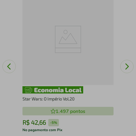
Sta
Star Wars: O Império Vol.20
1.497
pontos
R$
42
,
66
R
-
5%
No pagamento com Pix
No 