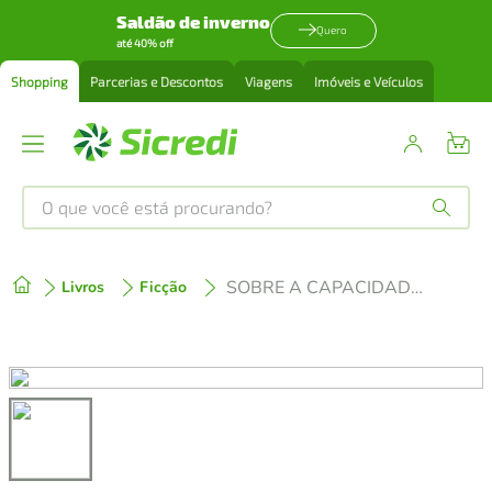
Saldão de inverno
Quero
até 40% off
Shopping
Parcerias e Descontos
Viagens
Imóveis e Veículos
O que você está procurando?
Produtos mais buscados
SOBRE A CAPACIDADE DE AMAR E OUTROS ASSUNTOS POÉTICOS
Livros
Ficção
tenis
1
º
cafeteira
2
º
perfume
3
º