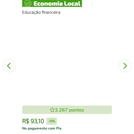
Educação financeira
Box
rev
e g
3.267
pontos
R$
93
,
10
R
-
5%
No pagamento com Pix
No 