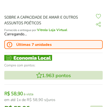
air fryer
4
º
iphone
5
º
SOBRE A CAPACIDADE DE AMAR E OUTROS
ASSUNTOS POÉTICOS
Vitrola Loja Virtual
Fornecido e entregue por
Carregando…
Últimas 7 unidades
Compre com pontos:
1.963
pontos
R$
58
,
90
à vista
em até
1
x de
R$
58
,
90
s/juros