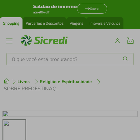
Saldão de inverno
Quero
até 40% off
Shopping
Parcerias e Descontos
Viagens
Imóveis e Veículos
O que você está procurando?
Produtos mais buscados
Livros
Religião e Espiritualidade
tenis
1
º
SOBRE PREDESTINAÇÃO
cafeteira
2
º
perfume
3
º