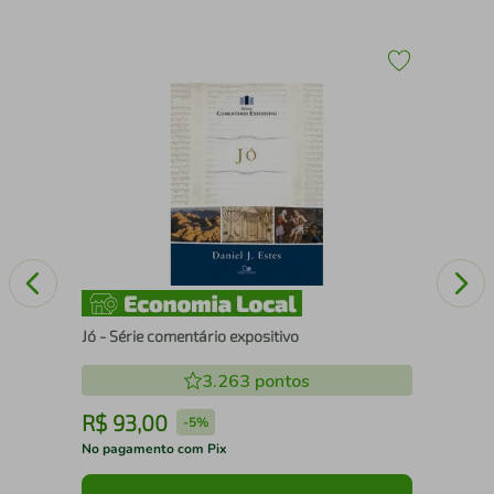
A
Lea
Jó - Série comentário expositivo
3.263
pontos
R$
93
,
00
R
-
5%
No pagamento com Pix
No 