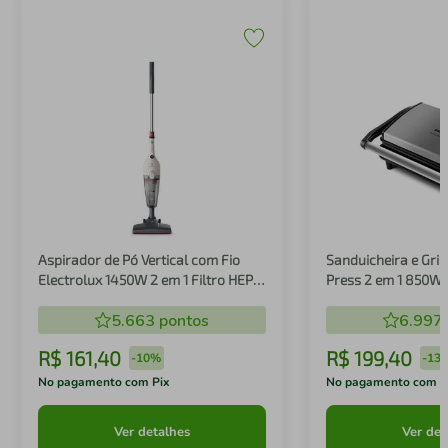
Aspirador de Pó Vertical com Fio
Sanduicheira e Gril
Electrolux 1450W 2 em 1 Filtro HEPA
Press 2 em 1 850W
Branco (STK14B)
5.663
pontos
6.997
R$
161
,
40
R$
199
,
40
-
10%
-
13
No pagamento com Pix
No pagamento com P
Ver detalhes
Ver det