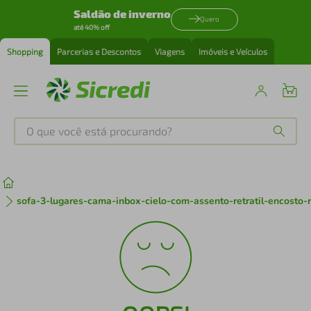
Saldão de inverno
Quero
até 40% off
Shopping
Parcerias e Descontos
Viagens
Imóveis e Veículos
O que você está procurando?
Produtos mais buscados
tenis
1
º
sofa-3-lugares-cama-inbox-cielo-com-assento-retratil-encosto
cafeteira
2
º
perfume
3
º