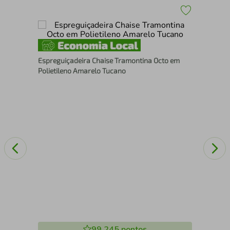
o
e
Sof
Espreguiçadeira Chaise Tramontina Octo em
Esp
Polietileno Amarelo Tucano
99.245
pontos