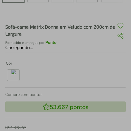
air fryer
4
º
iphone
5
º
Sofá-cama Matrix Donna em Veludo com 200cm de
Largura
Ponto
Fornecido e entregue por
Carregando…
Cor
Compre com pontos:
53.667
pontos
R$
1
.
878
,
45