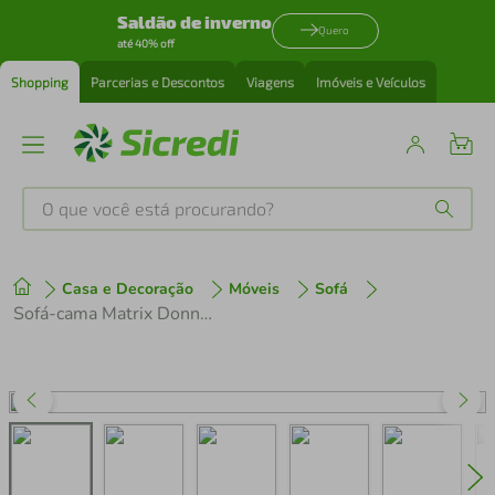
Saldão de inverno
Quero
até 40% off
Shopping
Parcerias e Descontos
Viagens
Imóveis e Veículos
O que você está procurando?
Produtos mais buscados
Casa e Decoração
Móveis
Sofá
tenis
1
º
Sofá-cama Matrix Donna em Veludo com 200cm de Largura
cafeteira
2
º
perfume
3
º