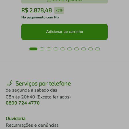
R$
2
.
828
,
48
R
-
5%
No pagamento com Pix
No 
Adicionar ao carrinho
Serviços por telefone
de segunda a sábado das
08h às 20h40 (Exceto feriados)
0800 724 4770
Ouvidoria
Reclamações e denúncias