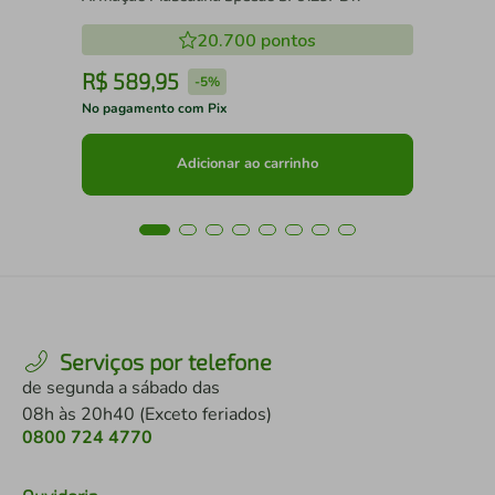
20.700
pontos
R$
589
,
95
R
-
5%
No pagamento com Pix
No 
Adicionar ao carrinho
Serviços por telefone
de segunda a sábado das
08h às 20h40 (Exceto feriados)
0800 724 4770