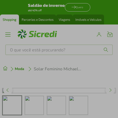
Saldão de inverno
Quero
até 40% off
Shopping
Parcerias e Descontos
Viagens
Imóveis e Veículos
O que você está procurando?
Produtos mais buscados
Solar Feminino Michael Kors MK2258U-4031T5 55
Moda
tenis
1
º
cafeteira
2
º
perfume
3
º