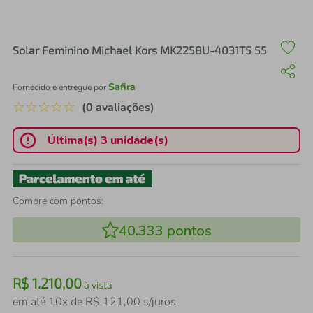
air fryer
4
º
iphone
5
º
Solar Feminino Michael Kors MK2258U-4031T5 55
Safira
Fornecido e entregue por
☆
☆
☆
☆
☆
(0 avaliações)
Última(s) 3 unidade(s)
Compre com pontos:
40.333
pontos
R$
1
.
210
,
00
à vista
em até
10
x de
R$
121
,
00
s/juros