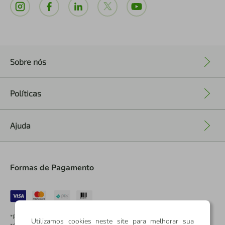
Sobre nós
+
Políticas
+
Ajuda
+
Formas de Pagamento
*Pontos dos Cartões Sicredi
Utilizamos cookies neste site para melhorar sua