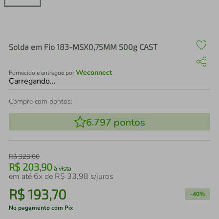
air fryer
4
º
iphone
5
º
Solda em Fio 183-MSX0,75MM 500g CAST
Weconnect
Fornecido e entregue por
Carregando…
Compre com pontos:
6.797
pontos
R$
323
,
00
R$
203
,
90
à vista
em até
6
x de
R$
33
,
98
s/juros
R$
193
,
70
-
40%
No pagamento com Pix