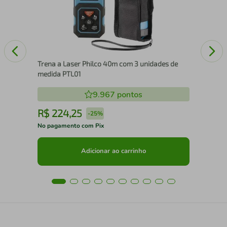
Trena a Laser Philco 40m com 3 unidades de
medida PTL01
9.967
pontos
R$
224
,
25
R
-
25%
No pagamento com Pix
No 
Adicionar ao carrinho