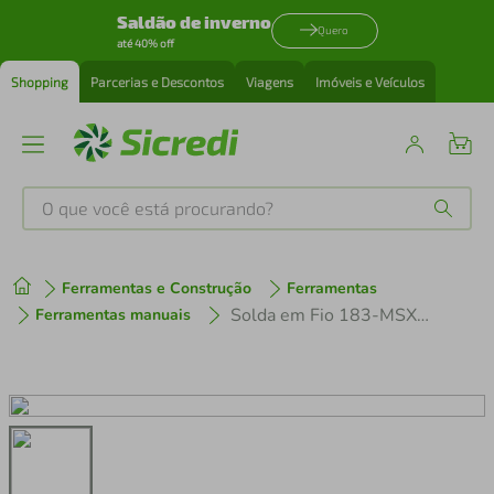
Saldão de inverno
Quero
até 40% off
Shopping
Parcerias e Descontos
Viagens
Imóveis e Veículos
O que você está procurando?
Produtos mais buscados
Ferramentas e Construção
Ferramentas
tenis
1
º
Solda em Fio 183-MSX0,75MM 500g CAST
Ferramentas manuais
cafeteira
2
º
perfume
3
º