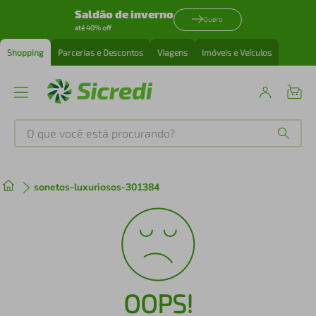
Saldão de inverno
Quero
até 40% off
Shopping
Parcerias e Descontos
Viagens
Imóveis e Veículos
O que você está procurando?
Produtos mais buscados
sonetos-luxuriosos-301384
tenis
1
º
cafeteira
2
º
perfume
3
º
OOPS!