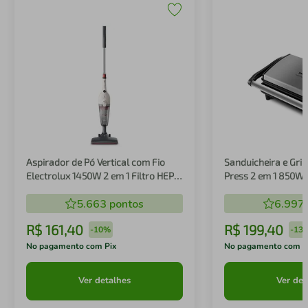
Aspirador de Pó Vertical com Fio
Sanduicheira e Gril
Electrolux 1450W 2 em 1 Filtro HEPA
Press 2 em 1 850W
Branco (STK14B)
5.663
pontos
6.997
R$
161
,
40
R$
199
,
40
-
10%
-
13
No pagamento com Pix
No pagamento com P
Ver detalhes
Ver det