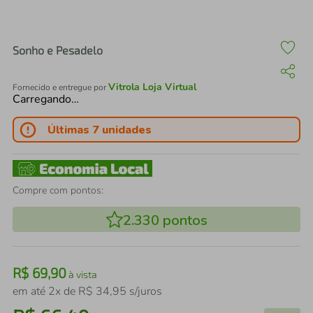
air fryer
4
º
iphone
5
º
Sonho e Pesadelo
Vitrola Loja Virtual
Fornecido e entregue por
Carregando…
Últimas 7 unidades
Compre com pontos:
2.330
pontos
R$
69
,
90
à vista
em até
2
x de
R$
34
,
95
s/juros