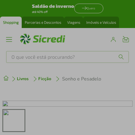
Saldão de inverno
Quero
até 40% off
Shopping
Parcerias e Descontos
Viagens
Imóveis e Veículos
O que você está procurando?
Produtos mais buscados
Sonho e Pesadelo
Livros
Ficção
tenis
1
º
cafeteira
2
º
perfume
3
º