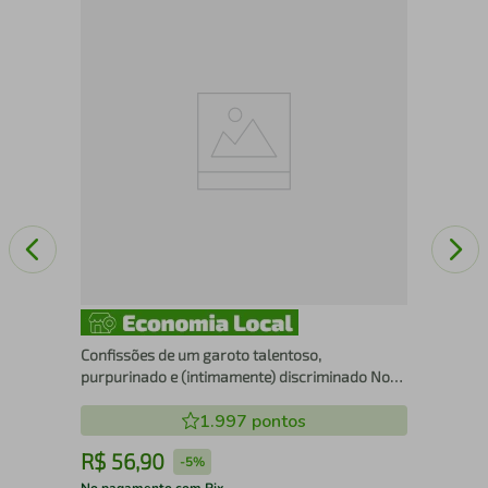
O l
Confissões de um garoto talentoso,
purpurinado e (intimamente) discriminado Nova
edição
1.997
pontos
R$
56
,
90
R
-
5%
No pagamento com Pix
No 