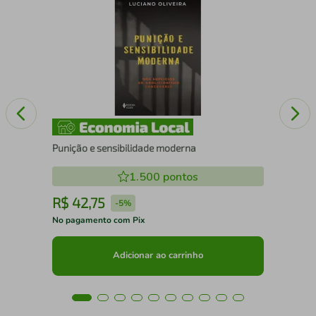
10 
Punição e sensibilidade moderna
1.500
pontos
R$
42
,
75
R
-
5%
No pagamento com Pix
No 
Adicionar ao carrinho