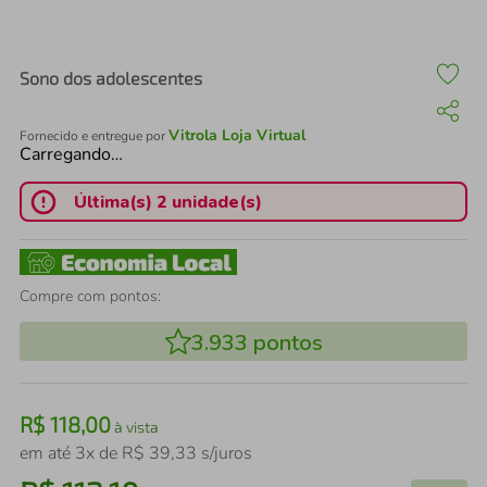
air fryer
4
º
iphone
5
º
Sono dos adolescentes
Vitrola Loja Virtual
Fornecido e entregue por
Carregando…
Última(s) 2 unidade(s)
Compre com pontos:
3.933
pontos
R$
118
,
00
à vista
em até
3
x de
R$
39
,
33
s/juros