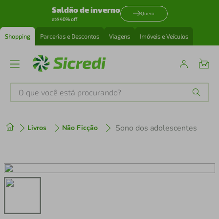
Saldão de inverno
Quero
até 40% off
Shopping
Parcerias e Descontos
Viagens
Imóveis e Veículos
O que você está procurando?
Produtos mais buscados
Sono dos adolescentes
Livros
Não Ficção
tenis
1
º
cafeteira
2
º
perfume
3
º