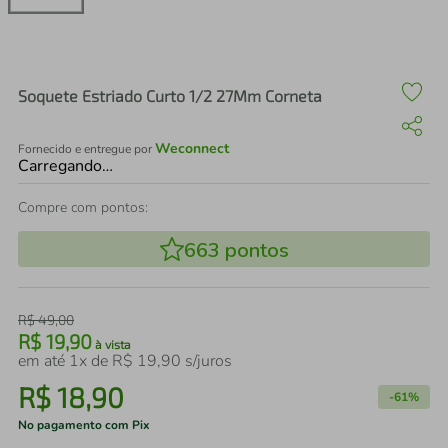
air fryer
4
º
iphone
5
º
Soquete Estriado Curto 1/2 27Mm Corneta
Weconnect
Fornecido e entregue por
Carregando…
Compre com pontos:
663
pontos
R$
49
,
00
R$
19
,
90
à vista
em até
1
x de
R$
19
,
90
s/juros
R$
18
,
90
-
61%
No pagamento com Pix