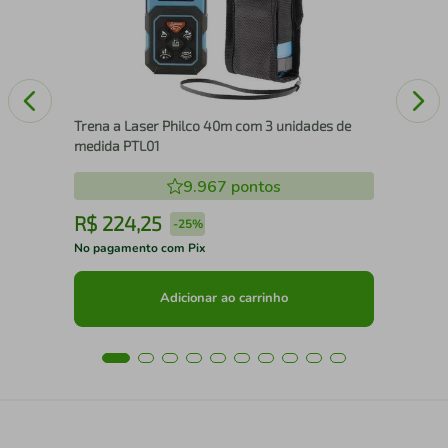
Trena a Laser Philco 40m com 3 unidades de
medida PTL01
9.967
pontos
R$
224
,
25
R
-
25%
No pagamento com Pix
No 
Adicionar ao carrinho