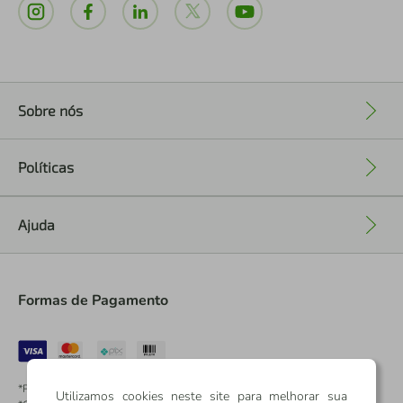
Sobre nós
+
Políticas
+
Ajuda
+
Formas de Pagamento
*Pontos dos Cartões Sicredi
Utilizamos cookies neste site para melhorar sua