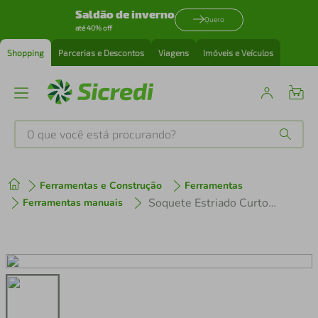
Saldão de inverno
Quero
até 40% off
Shopping
Parcerias e Descontos
Viagens
Imóveis e Veículos
O que você está procurando?
Produtos mais buscados
Ferramentas e Construção
Ferramentas
tenis
1
º
Soquete Estriado Curto 1/2 27Mm Corneta
Ferramentas manuais
cafeteira
2
º
perfume
3
º