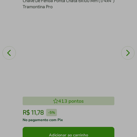
Chave De Fenda Ponta Chata 6x100 Mm (1/4x4")
Tramontina Pro
413
pontos
R$
11
,
78
R
-
5%
No pagamento com Pix
No 
Adicionar ao carrinho