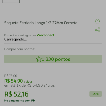
air fryer
4
º
iphone
5
º
Soquete Estriado Longo 1/2 27Mm Corneta
Weconnect
Fornecido e entregue por
Carregando…
Compre com pontos:
1.830
pontos
R$
73
,
00
R$
54
,
90
à vista
em até
1
x de
R$
54
,
90
s/juros
R$
52
,
16
-
29%
No pagamento com Pix