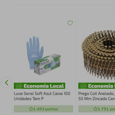
Luva Sensi Soft Azul Caixa 100
Prego Coil Anelado,
Unidades Tam P
50 Mm Zincado Car
300 Unidades Para
1.493
pontos
Pp 550 Vonde
1.791
po