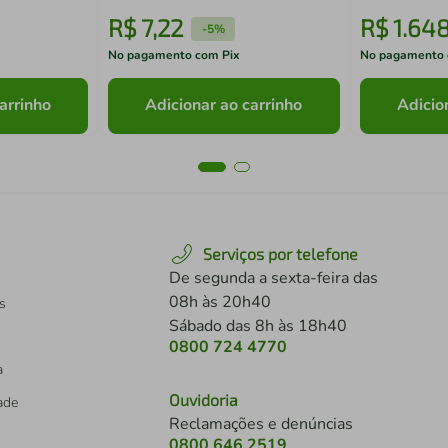
R$
7
,
22
R$
1
.
64
-
5%
No pagamento com Pix
No pagamento 
arrinho
Adicionar ao carrinho
Adicio
Serviços por telefone
De segunda a sexta-feira das
08h às 20h40
s
Sábado das 8h às 18h40
0800 724 4770
a
Ouvidoria
dade
Reclamações e denúncias
0800 646 2519