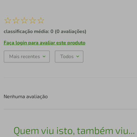
☆
☆
☆
☆
☆
classificação média: 0
(0 avaliações)
Faça login para avaliar este produto
Mais recentes
Todos
Nenhuma avaliação
Quem viu isto, também viu...