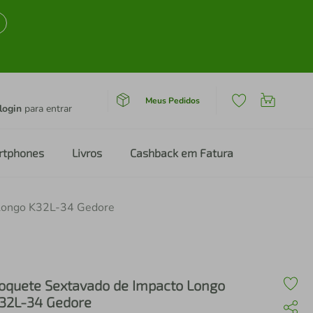
Meus Pedidos
login
para entrar
rtphones
Livros
Cashback em Fatura
 Longo K32L-34 Gedore
oquete Sextavado de Impacto Longo
32L-34 Gedore