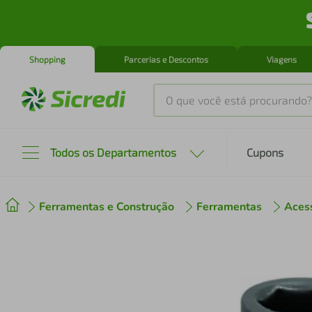
Shopping
Parcerias e Descontos
Viagens
O que você está procurando?
Produtos mais buscados
Todos os Departamentos
Cupons
tenis
1
º
Ferramentas e Construção
Ferramentas
Aces
cafeteira
2
º
perfume
3
º
air fryer
4
º