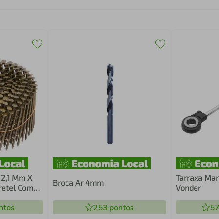
 2,1 Mm X
Tarraxa Man
Broca Ar 4mm
retel Com
Vonder
 O Pregador
ntos
253
pontos
57