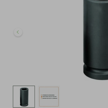
iphone
5
º