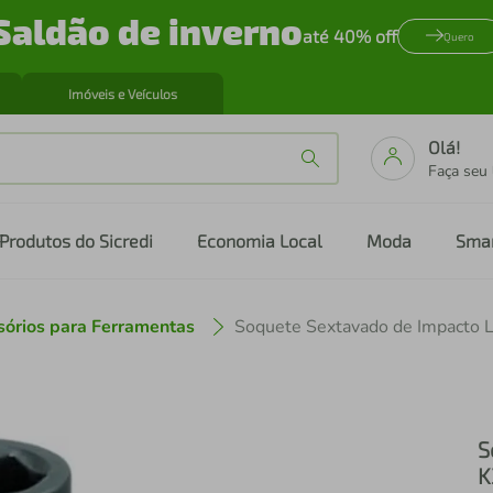
Saldão de inverno
até 40% off
Quero
Imóveis e Veículos
Olá!
Faça seu
Produtos do Sicredi
Economia Local
Moda
Sma
sórios para Ferramentas
Soquete Sextavado de Impacto
S
K