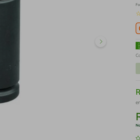
Fo
C
e
No