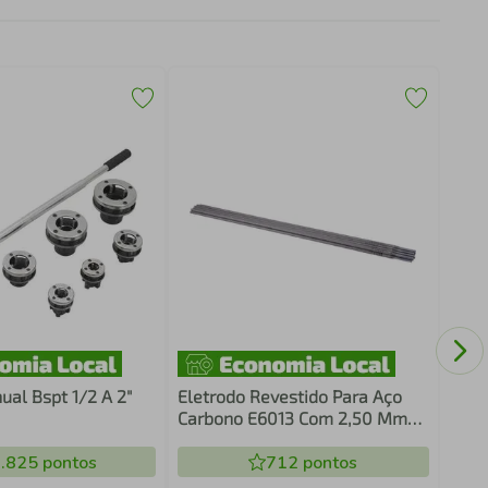
Lâmi
27 X
4,98
ual Bspt 1/2 A 2"
Eletrodo Revestido Para Aço
Carbono E6013 Com 2,50 Mm
Conjunto Com 10 Peças Vonder
.825
pontos
712
pontos