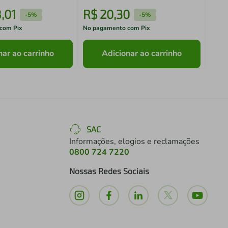
8
,
01
R$
20
,
30
R$
-
5%
-
5%
com Pix
No pagamento com Pix
No pa
nar ao carrinho
Adicionar ao carrinho
SAC
Informações, elogios e reclamações
0800 724 7220
Nossas Redes Sociais