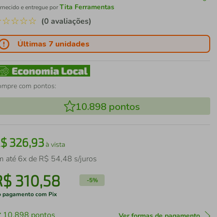
Tita Ferramentas
rnecido e entregue por
☆
☆
☆
☆
☆
(0 avaliações)
Últimas 7 unidades
ompre com pontos:
10.898
pontos
R$
326
,
93
à vista
m até
6
x de
R$
54
,
48
s/juros
R$
310
,
58
-
5%
 pagamento com Pix
10.898
pontos
Ver formas de pagamento