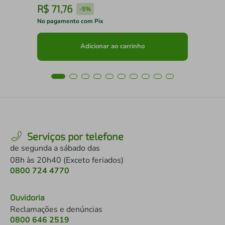
R$
71
,
76
R
-
5%
No pagamento com Pix
No 
Adicionar ao carrinho
Serviços por telefone
de segunda a sábado das
08h às 20h40 (Exceto feriados)
0800 724 4770
Ouvidoria
Reclamações e denúncias
0800 646 2519