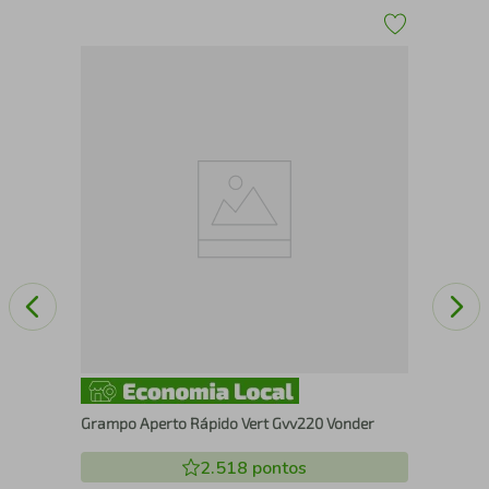
a
Jog
peç
Grampo Aperto Rápido Vert Gvv220 Vonder
2.518
pontos