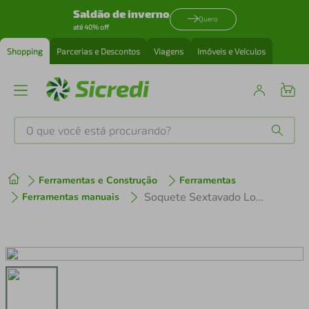
Saldão de inverno
Quero
até 40% off
Shopping
Parcerias e Descontos
Viagens
Imóveis e Veículos
O que você está procurando?
Produtos mais buscados
Ferramentas e Construção
Ferramentas
tenis
1
º
Soquete Sextavado Longo 1/2 12Mm Corneta
Ferramentas manuais
cafeteira
2
º
perfume
3
º