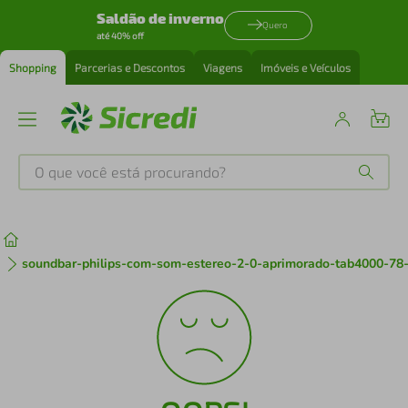
Saldão de inverno
Quero
até 40% off
Shopping
Parcerias e Descontos
Viagens
Imóveis e Veículos
O que você está procurando?
Produtos mais buscados
tenis
1
º
soundbar-philips-com-som-estereo-2-0-aprimorado-tab4000-78
cafeteira
2
º
perfume
3
º