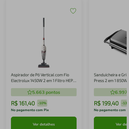
Aspirador de Pó Vertical com Fio
Sanduicheira e Gril
Electrolux 1450W 2 em 1 Filtro HEPA
Press 2 em 1 850W
Branco (STK14B)
5.663
pontos
6.997
R$
161
,
40
R$
199
,
40
-
10%
-
13
No pagamento com Pix
No pagamento com P
Ver detalhes
Ver det