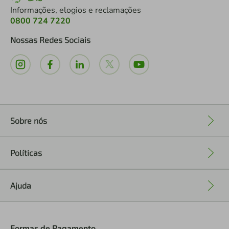
Informações, elogios e reclamações
0800 724 7220
Nossas Redes Sociais
Sobre nós
+
Políticas
+
Ajuda
+
Formas de Pagamento