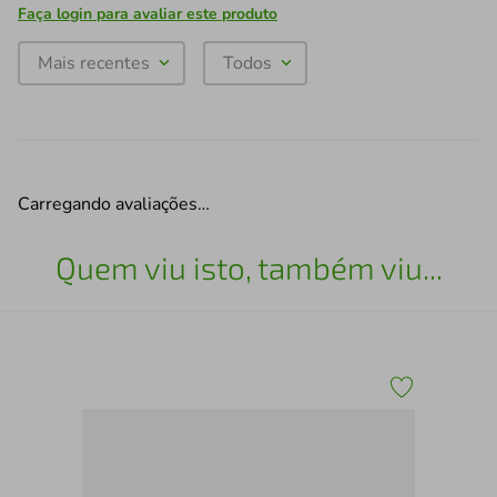
Faça login para avaliar este produto
Mais recentes
Todos
Carregando avaliações…
Quem viu isto, também viu...
tal,
So
I e
370