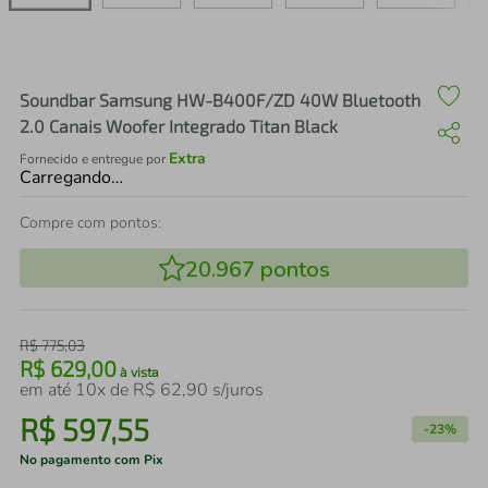
air fryer
4
º
iphone
5
º
Soundbar Samsung HW-B400F/ZD 40W Bluetooth
2.0 Canais Woofer Integrado Titan Black
Extra
Fornecido e entregue por
Carregando…
Compre com pontos:
20.967
pontos
R$
775
,
03
R$
629
,
00
à vista
em até
10
x de
R$
62
,
90
s/juros
R$
597
,
55
-
23%
No pagamento com Pix