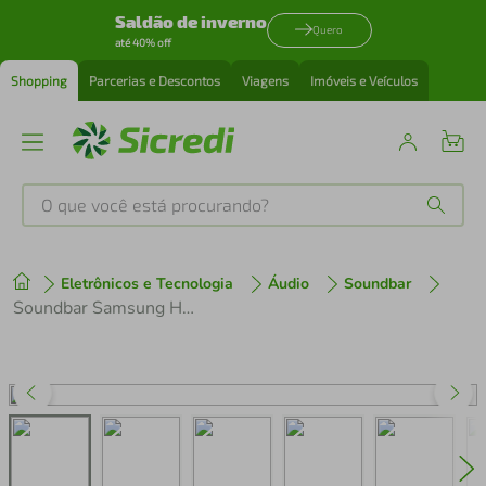
Saldão de inverno
Quero
até 40% off
Shopping
Parcerias e Descontos
Viagens
Imóveis e Veículos
O que você está procurando?
Produtos mais buscados
Eletrônicos e Tecnologia
Áudio
Soundbar
tenis
1
º
Soundbar Samsung HW-B400F/ZD 40W Bluetooth 2.0 Canais Woofer Integrado Titan Black
cafeteira
2
º
perfume
3
º