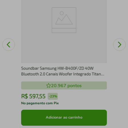
Soundbar Samsung HW-B400F/ZD 40W
Bluetooth 2.0 Canais Woofer Integrado Titan
Black
20.967
pontos
R$
597
,
55
R
-
23%
No pagamento com Pix
No 
Adicionar ao carrinho