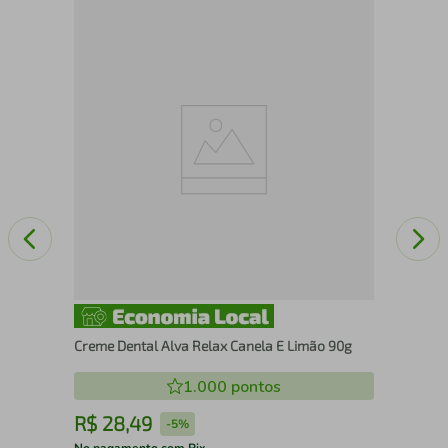
Kit
Uni
Creme Dental Alva Relax Canela E Limão 90g
1.000
pontos
R$
28
,
49
R
-
5%
No pagamento com Pix
No 