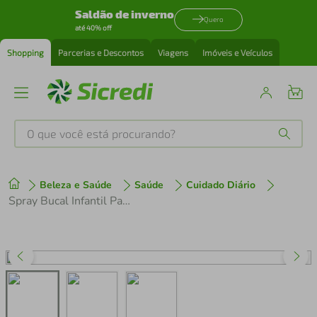
Saldão de inverno
Quero
até 40% off
Shopping
Parcerias e Descontos
Viagens
Imóveis e Veículos
O que você está procurando?
Produtos mais buscados
Beleza e Saúde
Saúde
Cuidado Diário
tenis
1
º
Spray Bucal Infantil Panvel Oral Lilo & Stitch 30ml
cafeteira
2
º
perfume
3
º