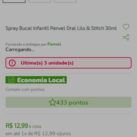
air fryer
4
º
iphone
5
º
Spray Bucal Infantil Panvel Oral Lilo & Stitch 30ml
Panvel
Fornecido e entregue por
Carregando…
Última(s) 3 unidade(s)
Compre com pontos:
433
pontos
R$
12
,
99
à vista
em até
1
x de
R$
12
,
99
s/juros