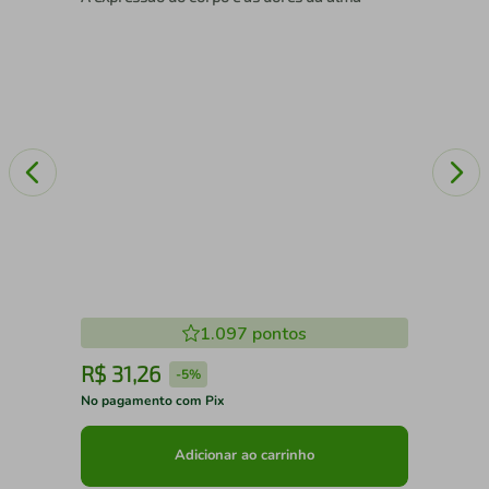
1.097
pontos
R$
31
,
26
R
-
5%
No pagamento com Pix
No 
Adicionar ao carrinho