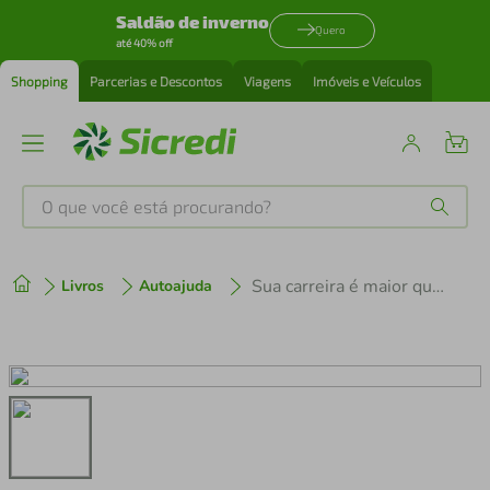
Saldão de inverno
Quero
até 40% off
Shopping
Parcerias e Descontos
Viagens
Imóveis e Veículos
O que você está procurando?
Produtos mais buscados
Sua carreira é maior que seu emprego
Livros
Autoajuda
tenis
1
º
cafeteira
2
º
perfume
3
º