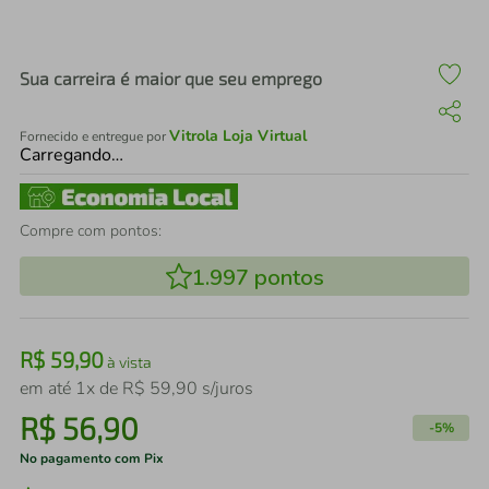
air fryer
4
º
iphone
5
º
Sua carreira é maior que seu emprego
Vitrola Loja Virtual
Fornecido e entregue por
Carregando…
Compre com pontos:
1.997
pontos
R$
59
,
90
à vista
em até
1
x de
R$
59
,
90
s/juros
R$
56
,
90
-
5%
No pagamento com Pix